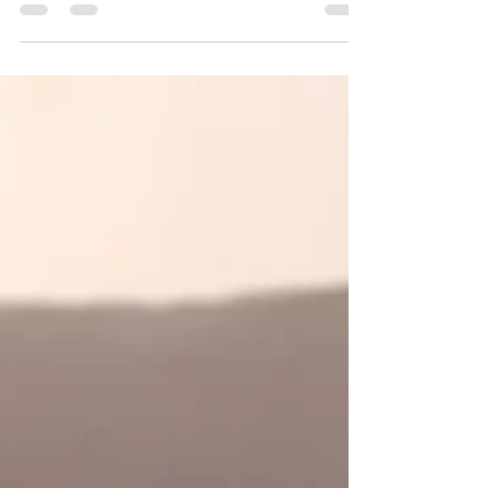
Magnesio para dormir: lo que necesitas
saber sobre sus beneficios
Si usted se encuentra dando vueltas en la
cama a la hora de acostarse o mirando el
techo a las 3 am, tal vez se pregunte si el
magnesio,...