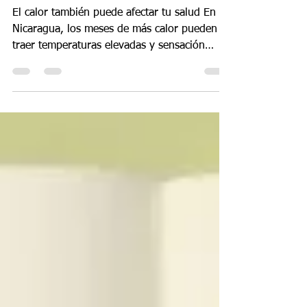
Ola de calor en Nicaragua: cómo
cuidarte y prevenir complicaciones
El calor también puede afectar tu salud En
Nicaragua, los meses de más calor pueden
traer temperaturas elevadas y sensación
térmica intensa, especialmente en zonas del
Pacífico y Occidente. Reportes basados en
información de INETER han advertido
semanas con sensación térmica cercana a los
40 °C y 41 °C, condiciones que aumentan el
riesgo de deshidratación, insolación y golpe
de calor. El calor no solo incomoda: también
puede afectar seriamente al cuerpo. La
Organización Mundi