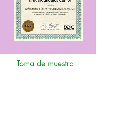
Toma de muestra
Para la toma de muestras
utilizamos:
Para el presunto padre: de forma
rutinaria el exudado bucal (parte
interna de la mejilla).
Para la madre: Muestra venosa.
En Nicaragua, el Laboratorio
Clínico Inmaculada
Concepciónes el laboratorio
afiliado de DDC para la toma de