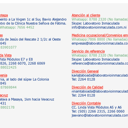
otega
Atención al cliente
nto a La Virgen 1c al Sur, Barrio Alejandro
Whatsapp:
8788 2320 (No llamadas
tro de la Clínica Nuestra Señora de Fátima.
Skype: Laboratorio Inmaculada
 Whatsapp:
7656 4452
info@laboratorioinmaculada.com.ni
as
Medicina ocupacional/Convenios emp
da de Jesús del Rescate 2 1/2c al Oeste
Whatsapp:7806 8800
(No llamadas)
5645
empresas@laboratorioinmaculada.co
 83901077
Servicio de referencia
da Vista
Whatsapp:
8788 2320 (No llamadas
Vista Módulos E7 y E8
Skype: Laboratorio Inmaculada
 9826, 2268 6070, 2268 6069
referencia@laboratorioinmaculada.c
 88022425
Dirección General
benia
karlajtaboada@laboratorioinmaculad
ia, al lado del súper La Colonia
Tel: 2264 0128
7845
 87869844
Dirección de Calidad
rinamtaboada@laboratorioinmaculad
acruz
Tel: 2264 0
128
etera a Masaya, 1km hacia Veracruz
2431
Dirección Contable
 8802178
CC. Linda Vista Módulos A5 y A6
Tel: (505) 2266 2315, 2266 0060
jserrano@laboratorioinmaculada.com