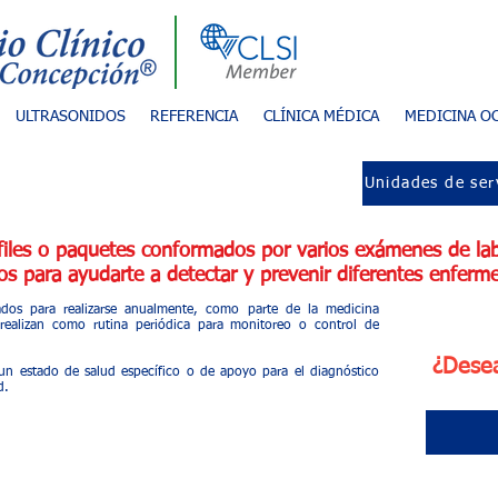
ULTRASONIDOS
REFERENCIA
CLÍNICA MÉDICA
MEDICINA O
ud
Unidades de ser
files o paquetes conformados por varios exámenes de lab
os para ayudarte a detectar y prevenir diferentes enfe
cados para realizarse anualmente, como parte de la medicina
e realizan como rutina periódica para monitoreo o control de
¿Desea
 un estado de salud específico o de apoyo para el diagnóstico
ad.
les o
chequeos de salud
Ser