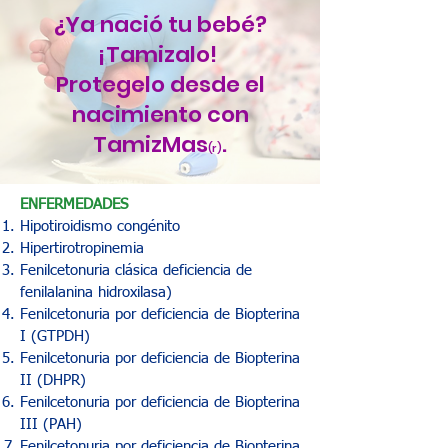
¿Ya nació tu bebé?
¡Tamizalo!
Protegelo desde el
nacimiento con
TamizMas
.
(r)
ENFERMEDADES
Hipotiroidismo congénito
Hipertirotropinemia
Fenilcetonuria clásica deficiencia de
fenilalanina hidroxilasa)
Fenilcetonuria por deficiencia de Biopterina
I (GTPDH)
Fenilcetonuria por deficiencia de Biopterina
II (DHPR)
Fenilcetonuria por deficiencia de Biopterina
III (PAH)
Fenilcetonuria por deficiencia de Biopterina