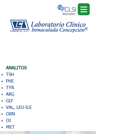
Tamiz Beta
Detección de 22
enfermedades
Tipo de muestra: sangre * Precio: C$ 5,325.00
ANALITOS
TSH
PHE
TYR
ARG
GLY
VAL, LEU-ILE
ORN
OI
MET