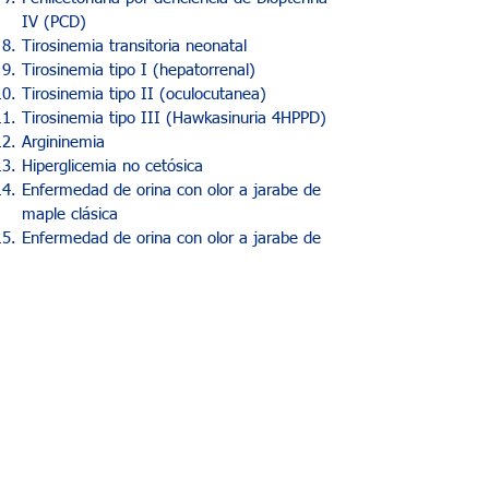
IV (PCD)
Tirosinemia transitoria neonatal
Tirosinemia tipo I (hepatorrenal)
Tirosinemia tipo II (oculocutanea)
Tirosinemia tipo III (Hawkasinuria 4HPPD)
Argininemia
Hiperglicemia no cetósica
Enfermedad de orina con olor a jarabe de
maple clásica
Enfermedad de orina con olor a jarabe de
maple inermedia
Acidemia argininosuccínica
Atrofia girata
Síndrome HHH
Citrulinemia por deficiencia de
argininosuccinato
Citrulinemia por deficiencia de citrina
Homocistinuria
Hipermetioninemia neonatal
Consulte a su médico, quien es el único facultado