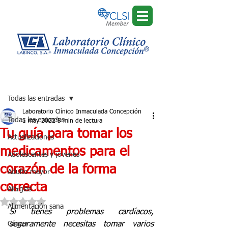
Regístrate
Entrada
Todas las entradas
Laboratorio Clínico Inmaculada Concepción
Todas las entradas
1 may 2022
5 min de lectura
Tu guía para tomar los
Actualizaciones
medicamentos para el
Adolescentes y jóvenes
corazón de la forma
Adulto mayor
correcta
Alergias
Obtuvo NaN de 5 estrellas.
Alimentación sana
Si tienes problemas cardíacos, 
Cáncer
seguramente necesitas tomar varios 