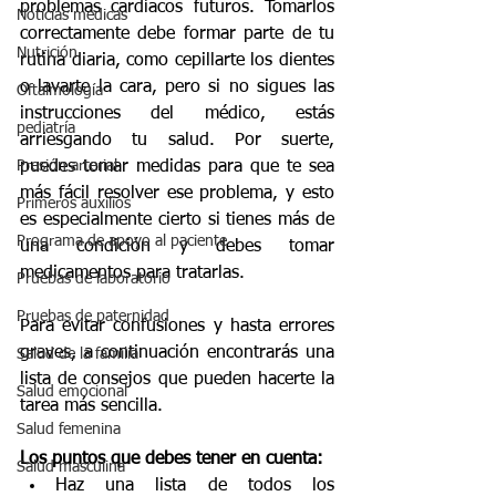
problemas cardíacos futuros. Tomarlos 
Noticias médicas
correctamente debe formar parte de tu 
Nutrición
rutina diaria, como cepillarte los dientes 
o lavarte la cara, pero si no sigues las 
Oftalmología
instrucciones del médico, estás 
pediatría
arriesgando tu salud. Por suerte, 
puedes tomar medidas para que te sea 
Presión arterial
más fácil resolver ese problema, y esto 
Primeros auxilios
es especialmente cierto si tienes más de 
Programa de apoyo al paciente
una condición y debes tomar 
medicamentos para tratarlas.
Pruebas de laboratorio
Pruebas de paternidad
Para evitar confusiones y hasta errores 
graves, a continuación encontrarás una 
Salud de la familia
lista de consejos que pueden hacerte la 
Salud emocional
tarea más sencilla.
Salud femenina
Los puntos que debes tener en cuenta:  
Salud masculina
Haz una lista de todos los 