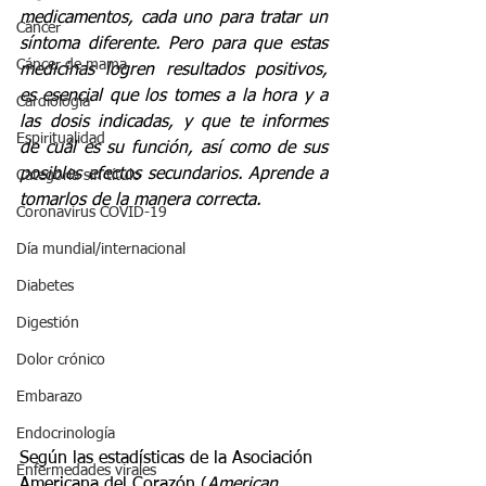
medicamentos, cada uno para tratar un 
Cáncer
síntoma diferente. Pero para que estas 
Cáncer de mama
medicinas logren resultados positivos, 
es esencial que los tomes a la hora y a 
Cardiología
las dosis indicadas, y que te informes 
Espiritualidad
de cuál es su función, así como de sus 
posibles efectos secundarios. Aprende a 
Categoría sin título
tomarlos de la manera correcta.
Coronavirus COVID-19
Día mundial/internacional
Diabetes
Digestión
Dolor crónico
Embarazo
Endocrinología
Según las estadísticas de la Asociación 
Enfermedades virales
Americana del Corazón (
American 