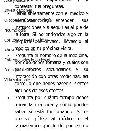
Arte y cultura
contestar tus preguntas.
Investigaciones
Habla abiertamente con el médico y 
asegúrate de entender sus 
Ortopedia y traumatología
instrucciones y a seguirlas al pie de 
Neumología
la letra. Si no entiendes algo en la 
Contenido para médicos
etiqueta del envase, llévaselo al 
médico en tu próxima visita.
Abuso de drogas
Pregunta el nombre de la medicina, 
Enfermedades infecciosas
por qué debes tomarla y cuáles son 
sus efectos secundarios y su 
Dieta y nutrición
interacción con otras medicinas, así 
Vida saludable
como lo que debes hacer si sientes 
algunos de esos efectos.
Pregunta por cuánto tiempo debes 
tomar la medicina y cómo puedes 
saber si está funcionando. Si es 
preciso, pídele al médico o al 
farmacéutico que te dé por escrito 