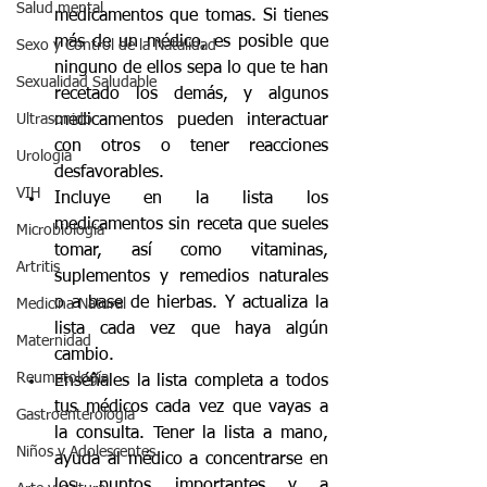
Salud mental
medicamentos que tomas. Si tienes 
más de un médico, es posible que 
Sexo y Control de la Natalidad
ninguno de ellos sepa lo que te han 
Sexualidad Saludable
recetado los demás, y algunos 
medicamentos pueden interactuar 
Ultrasonido
con otros o tener reacciones 
Urología
desfavorables.
VIH
Incluye en la lista los 
medicamentos sin receta que sueles 
Microbiologia
tomar, así como vitaminas, 
Artritis
suplementos y remedios naturales 
o a base de hierbas. Y actualiza la 
Medicina Natural
lista cada vez que haya algún 
Maternidad
cambio.
Reumatología
Enséñales la lista completa a todos 
tus médicos cada vez que vayas a 
Gastroenterología
la consulta. Tener la lista a mano, 
Niños y Adolescentes
ayuda al médico a concentrarse en 
los puntos importantes y a 