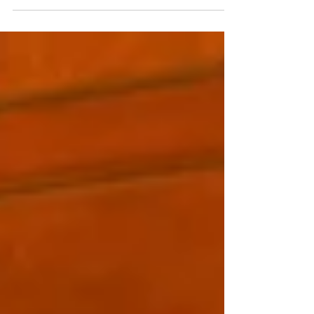
emocional. Mantener vínculos sociales
sólidos ayuda a reducir el estrés, mejorar la
autoestima y afrontar mejor los desafíos de
la vida. Invertir en relaciones genuinas es
invertir en bienestar.