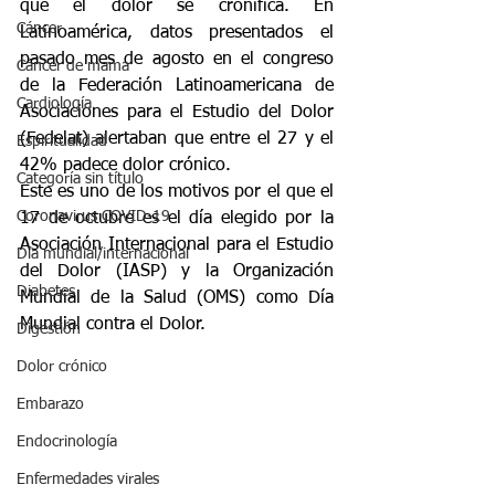
que el dolor se cronifica. En 
Cáncer
Latinoamérica, datos presentados el 
pasado mes de agosto en el congreso 
Cáncer de mama
de la Federación Latinoamericana de 
Cardiología
Asociaciones para el Estudio del Dolor 
(Fedelat) alertaban que entre el 27 y el 
Espiritualidad
42% padece dolor crónico. 
Categoría sin título
Este es uno de los motivos por el que el 
Coronavirus COVID-19
17 de octubre es el día elegido por la 
Asociación Internacional para el Estudio 
Día mundial/internacional
del Dolor (IASP) y la Organización 
Diabetes
Mundial de la Salud (OMS) como Día 
Mundial contra el Dolor.
Digestión
Dolor crónico
Embarazo
Endocrinología
Enfermedades virales