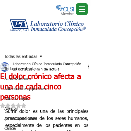
Regístrate
Entrada
Todas las entradas
Laboratorio Clínico Inmaculada Concepción
Todas las entradas
28 oct 2022
3 min de lectura
El dolor crónico afecta a
Actualizaciones
una de cada cinco
Adolescentes y jóvenes
personas
Adulto mayor
Obtuvo NaN de 5 estrellas.
Alergias
Sufrir dolor es una de las principales 
preocupaciones de los seres humanos, 
Alimentación sana
especialmente de los pacientes en los 
Cáncer