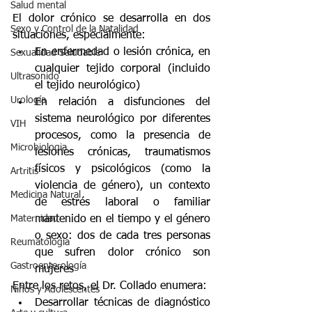
Salud mental
El dolor crónico se desarrolla en dos 
Sexo y Control de la Natalidad
situaciones, especialmente:
En enfermedad o lesión crónica, en 
Sexualidad Saludable
cualquier tejido corporal (incluido 
Ultrasonido
el tejido neurológico)
Urología
En relación a disfunciones del 
sistema neurológico por diferentes 
VIH
procesos, como la presencia de 
Microbiologia
lesiones crónicas, traumatismos 
físicos y psicológicos (como la 
Artritis
violencia de género), un contexto 
Medicina Natural
de estrés laboral o familiar 
Maternidad
mantenido en el tiempo y el género 
o sexo: dos de cada tres personas 
Reumatología
que sufren dolor crónico son 
Gastroenterología
mujeres
Entre los retos, el Dr. Collado enumera:
Niños y Adolescentes
Desarrollar técnicas de diagnóstico 