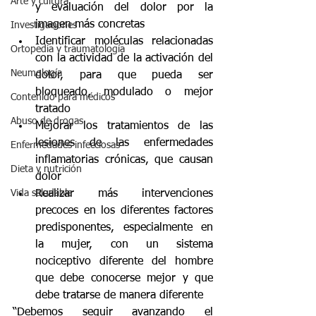
Arte y cultura
y evaluación del dolor por la 
imagen más concretas
Investigaciones
Identificar moléculas relacionadas 
Ortopedia y traumatología
con la actividad de la activación del 
Neumología
dolor, para que pueda ser 
bloqueado, modulado o mejor 
Contenido para médicos
tratado
Abuso de drogas
Mejorar los tratamientos de las 
lesiones de las enfermedades 
Enfermedades infecciosas
inflamatorias crónicas, que causan 
Dieta y nutrición
dolor
Vida saludable
Realizar más intervenciones 
precoces en los diferentes factores 
predisponentes, especialmente en 
la mujer, con un sistema 
nociceptivo diferente del hombre 
que debe conocerse mejor y que 
debe tratarse de manera diferente
“Debemos seguir avanzando el 