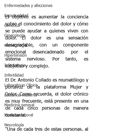
Enfermedades y afecciones
Espiritualidad
El objetivo es aumentar la conciencia 
sobre el conocimiento del dolor y cómo 
Genética
se puede ayudar a quienes viven con 
Ginecología
dolor. El dolor es una sensación 
desagradable, con un componente 
Hematología
emocional desencadenado por el 
Hipertensión
sistema nervioso. Por tanto, es 
Infectologia
subjetivo y complejo. 
Infertilidad
El Dr. Antonio Collado es reumatólogo y 
Laboratorio Clínico
portavoz de la plataforma Mujer y 
Dolor. Como recuerda, el dolor crónico 
Lactancia materna
es muy frecuente, está presente en una 
Medicina general
de cada cinco personas de manera 
Medicina laboral
constante. 
Neurología
“Una de cada tres de estas personas, al 