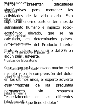
Noticias médicas
menos, presentan dificultades 
significativas para mantener las 
Nutrición
actividades de la vida diaria. Esto 
Oftalmología
supone un enorme coste en términos de 
sufrimiento humano e impacto socio-
pediatría
económico elevado, que se ha 
Presión arterial
calculado, en determinados países, 
Primeros auxilios
entre el 1-2% del Producto Interior 
Bruto e, incluso, por encima del 2% en 
Programa de apoyo al paciente
algún país”, advierte.
Pruebas de laboratorio
Pese a que se ha avanzado mucho en el 
Pruebas de paternidad
manejo y en la comprensión del dolor 
Salud de la familia
en los últimos años, el experto advierte 
Salud emocional
que muchas de las preguntas 
permanecen sin respuesta 
Salud femenina
“especialmente en las diferentes 
Salud masculina
dimensiones que tiene el dolor”. 