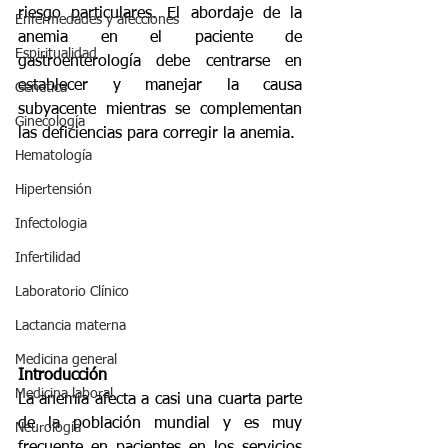
riesgo particulares. El abordaje de la 
Enfermedades y afecciones
anemia en el paciente de 
Espiritualidad
gastroenterología debe centrarse en 
establecer y manejar la causa 
Genética
subyacente mientras se complementan 
Ginecología
las deficiencias para corregir la anemia.
Hematología
Hipertensión
Infectologia
Infertilidad
Laboratorio Clínico
Lactancia materna
Medicina general
Introducción
Medicina laboral
La anemia afecta a casi una cuarta parte 
de la población mundial y es muy 
Neurología
frecuente en pacientes en los servicios 