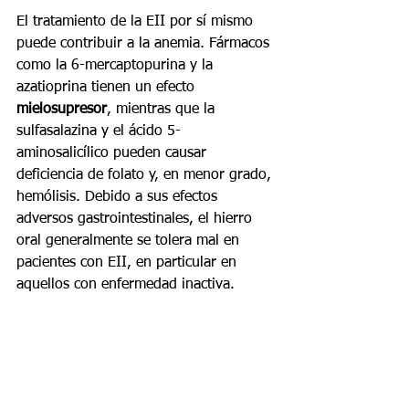
El tratamiento de la EII por sí mismo 
puede contribuir a la anemia. Fármacos 
como la 6-mercaptopurina y la 
azatioprina tienen un efecto 
mielosupresor
, mientras que la 
sulfasalazina y el ácido 5-
aminosalicílico pueden causar 
deficiencia de folato y, en menor grado, 
hemólisis. Debido a sus efectos 
adversos gastrointestinales, el hierro 
oral generalmente se tolera mal en 
pacientes con EII, en particular en 
aquellos con enfermedad inactiva.
La Organización Europea de 
Enfermedad de Crohn y Colitis 
recomienda el uso de preparaciones de 
hierro por vía 
intravenosa
 en estos 