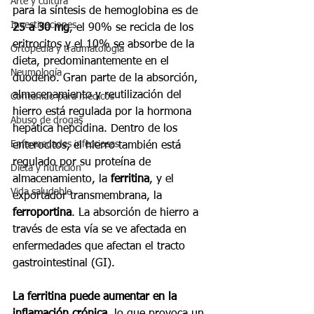
Arte y cultura
para la síntesis de hemoglobina es de 
Investigaciones
25 a 30 mg
, el 90% se recicla de los 
eritrocitos y el 10% se absorbe de la 
Ortopedia y traumatología
dieta, predominantemente en el 
Neumología
duodeno. Gran parte de la absorción, 
almacenamiento y reutilización del 
Contenido para médicos
hierro está regulada por la hormona 
Abuso de drogas
hepática hepcidina. Dentro de los 
Enfermedades infecciosas
enterocitos, el hierro también está 
regulado por su proteína de 
Dieta y nutrición
almacenamiento, la 
ferritina
, y el 
Vida saludable
exportador transmembrana, la 
ferroportina
. La absorción de hierro a 
través de esta vía se ve afectada en 
enfermedades que afectan el tracto 
gastrointestinal (GI).
La ferritina puede aumentar en la 
inflamación crónica
, lo que provoca un 