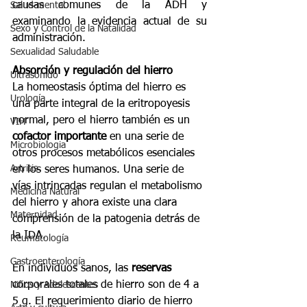
causas comunes de la ADH y 
Salud mental
examinando la evidencia actual de su 
Sexo y Control de la Natalidad
administración.
Sexualidad Saludable
Absorción y regulación del hierro
Ultrasonido
La homeostasis óptima del hierro es 
Urología
una parte integral de la eritropoyesis 
normal, pero el hierro también es un 
VIH
cofactor importante
 en una serie de 
Microbiologia
otros procesos metabólicos esenciales 
Artritis
en los seres humanos. Una serie de 
vías intrincadas regulan el metabolismo 
Medicina Natural
del hierro y ahora existe una clara 
Maternidad
comprensión de la patogenia detrás de 
la IDA.
Reumatología
Gastroenterología
En individuos sanos, las 
reservas
corporales totales de hierro son de 4 a 
Niños y Adolescentes
5 g. El requerimiento diario de hierro 