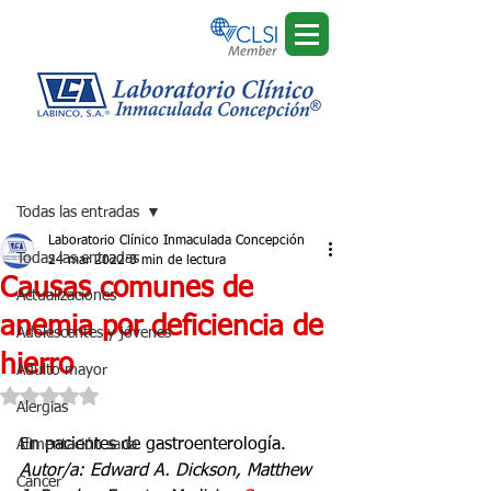
Regístrate
Entrada
Todas las entradas
Laboratorio Clínico Inmaculada Concepción
Todas las entradas
24 mar 2022
8 min de lectura
Causas comunes de
Actualizaciones
anemia por deficiencia de
Adolescentes y jóvenes
hierro
Adulto mayor
Obtuvo NaN de 5 estrellas.
Alergias
En pacientes de gastroenterología.
Alimentación sana
Autor/a: Edward A. Dickson, Matthew 
Cáncer