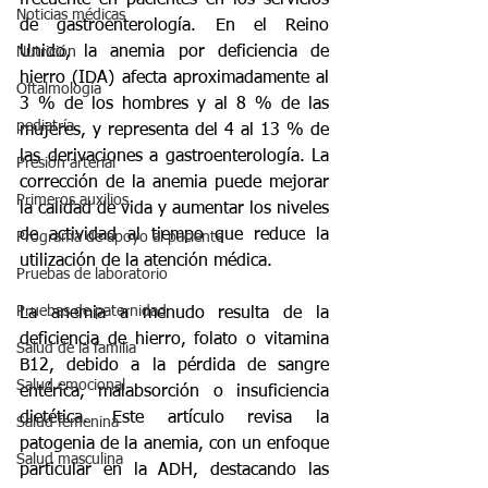
Noticias médicas
de gastroenterología. En el Reino 
Unido, la anemia por deficiencia de 
Nutrición
hierro (IDA) afecta aproximadamente al 
Oftalmología
3 % de los hombres y al 8 % de las 
pediatría
mujeres, y representa del 4 al 13 % de 
las derivaciones a gastroenterología. La 
Presión arterial
corrección de la anemia puede mejorar 
Primeros auxilios
la calidad de vida y aumentar los niveles 
de actividad al tiempo que reduce la 
Programa de apoyo al paciente
utilización de la atención médica.
Pruebas de laboratorio
Pruebas de paternidad
La anemia a menudo resulta de la 
deficiencia de hierro, folato o vitamina 
Salud de la familia
B12, debido a la pérdida de sangre 
Salud emocional
entérica, malabsorción o insuficiencia 
dietética. Este artículo revisa la 
Salud femenina
patogenia de la anemia, con un enfoque 
Salud masculina
particular en la ADH, destacando las 