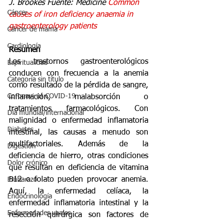
J. Brookes Fuente: Medicine 
Common 
Cáncer
causes of iron deficiency anaemia in 
gastroenterology patients
Cáncer de mama
Cardiología
Resumen
Los trastornos gastroenterológicos 
Espiritualidad
conducen con frecuencia a la anemia 
Categoría sin título
como resultado de la pérdida de sangre, 
Coronavirus COVID-19
inflamación, malabsorción o 
tratamientos farmacológicos. Con 
Día mundial/internacional
malignidad o enfermedad inflamatoria 
Diabetes
intestinal, las causas a menudo son 
multifactoriales. Además de la 
Digestión
deficiencia de hierro, otras condiciones 
Dolor crónico
que resultan en deficiencia de vitamina 
B12 o folato pueden provocar anemia. 
Embarazo
Aquí, la enfermedad celíaca, la 
Endocrinología
enfermedad inflamatoria intestinal y la 
Enfermedades virales
resección quirúrgica son factores de 