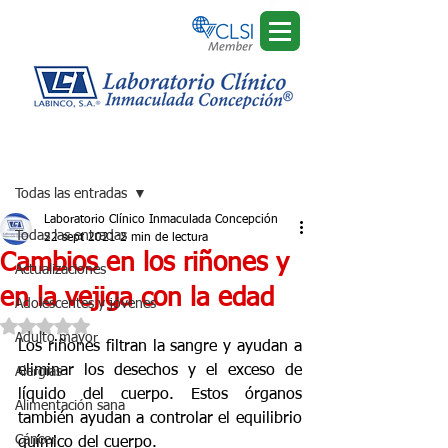
Regístrate
Entrada
Todas las entradas
Laboratorio Clínico Inmaculada Concepción
Todas las entradas
22 sept 2021
2 min de lectura
Cambios en los riñones y
Actualizaciones
en la vejiga con la edad
Adolescentes y jóvenes
Obtuvo NaN de 5 estrellas.
Adulto mayor
Los riñones filtran la sangre y ayudan a 
eliminar los desechos y el exceso de 
Alergias
líquido del cuerpo. Estos órganos 
Alimentación sana
también ayudan a controlar el equilibrio 
Cáncer
químico del cuerpo. 