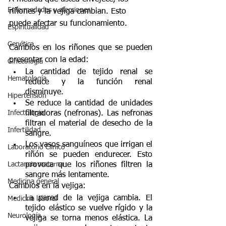
Enfermedades y afecciones
riñones y la vejiga cambian. Esto 
puede afectar su funcionamiento.
Espiritualidad
Genética
Cambios en los riñones que se pueden 
presentar con la edad:
Ginecología
La cantidad de tejido renal se 
Hematología
reduce y la función renal 
disminuye.
Hipertensión
Se reduce la cantidad de unidades 
Infectologia
filtradoras (nefronas). Las nefronas 
filtran el material de desecho de la 
Infertilidad
sangre. 
Los vasos sanguíneos que irrigan el 
Laboratorio Clínico
riñón se pueden endurecer. Esto 
Lactancia materna
provoca que los riñones filtren la 
sangre más lentamente.
Medicina general
Cambios en la vejiga:
La pared de la vejiga cambia. El 
Medicina laboral
tejido elástico se vuelve rígido y la 
Neurología
vejiga se torna menos elástica. La 