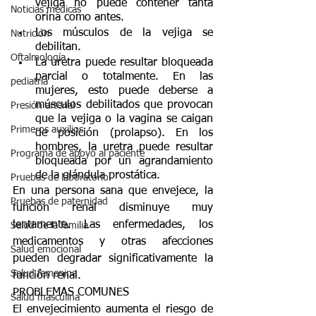
vejiga no puede contener tanta 
Noticias médicas
orina como antes.
Los músculos de la vejiga se 
Nutrición
debilitan.
Oftalmología
La uretra puede resultar bloqueada 
parcial o totalmente. En las 
pediatría
mujeres, esto puede deberse a 
músculos debilitados que provocan 
Presión arterial
que la vejiga o la vagina se caigan 
Primeros auxilios
de posición (prolapso). En los 
hombres, la uretra puede resultar 
Programa de apoyo al paciente
bloqueada por un agrandamiento 
de la glándula prostática.
Pruebas de laboratorio
En una persona sana que envejece, la 
Pruebas de paternidad
función renal disminuye muy 
lentamente. Las enfermedades, los 
Salud de la familia
medicamentos y otras afecciones 
Salud emocional
pueden degradar significativamente la 
Salud femenina
función renal.
PROBLEMAS COMUNES
Salud masculina
El envejecimiento aumenta el riesgo de 