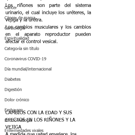
Los riñones son parte del sistema 
Cáncer
urinario, el cual incluye los uréteres, la 
Cáncer de mama
vejiga y la uretra.
Los cambios musculares y los cambios 
Cardiología
en el aparato reproductor pueden 
Espiritualidad
afectar el control vesical.
Categoría sin título
Coronavirus COVID-19
Día mundial/internacional
Diabetes
Digestión
Dolor crónico
Embarazo
CAMBIOS CON LA EDAD Y SUS 
EFECTOS EN LOS RIÑONES Y LA 
Endocrinología
VEJIGA
Enfermedades virales
A medida que usted envejece, los 