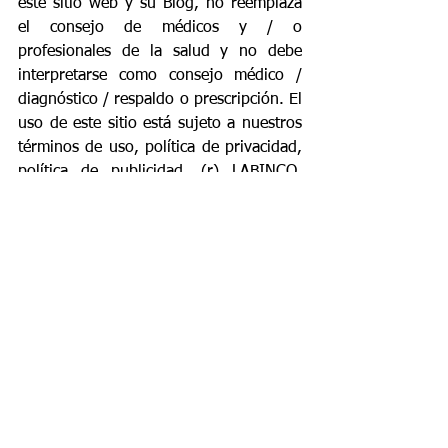
este sitio web y su Blog, no reemplaza 
el consejo de médicos y / o 
profesionales de la salud y no debe 
interpretarse como consejo médico / 
diagnóstico / respaldo o prescripción. El 
uso de este sitio está sujeto a nuestros 
términos de uso, política de privacidad, 
política de publicidad. (r) LABINCO, 
S.A.
riñones
enfermedad renal crónica
vejiga
uretra
sistema urinario
control vesical
envejecimiento
infecciones de la vejiga
infecciones urinarias
vejez
Urología
Adulto mayor