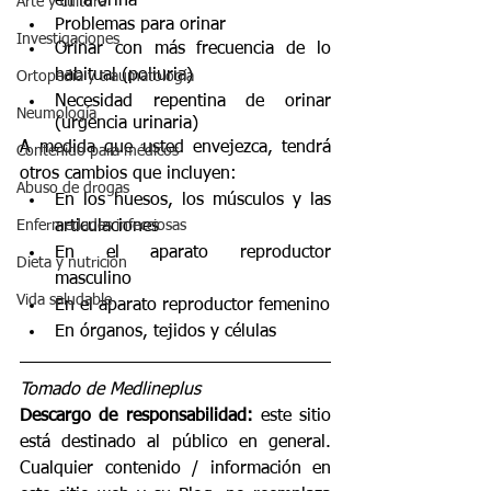
en la orina
Arte y cultura
Problemas para orinar
Investigaciones
Orinar con más frecuencia de lo 
habitual (poliuria)
Ortopedia y traumatología
Necesidad repentina de orinar 
Neumología
(urgencia urinaria)
A medida que usted envejezca, tendrá 
Contenido para médicos
otros cambios que incluyen:
Abuso de drogas
En los huesos, los músculos y las 
Enfermedades infecciosas
articulaciones
En el aparato reproductor 
Dieta y nutrición
masculino
Vida saludable
En el aparato reproductor femenino
En órganos, tejidos y células
Tomado de Medlineplus
Descargo de responsabilidad:
 este sitio 
está destinado al público en general. 
Cualquier contenido / información en 