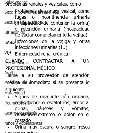
Salud mental
problemas renales y vesicales, como:
Problemas de control vesical, como 
Sexo y Control de la Natalidad
fugas o incontinencia urinaria 
Sexualidad Saludable
(incapacidad de contener la orina) 
o retención urinaria (incapacidad 
Ultrasonido
de vaciar completamente la vejiga)
Infecciones de la vejiga y otras 
Urología
infecciones urinarias (IU)
VIH
Enfermedad renal crónica
CUÁNDO CONTRACTAR A UN 
Microbiologia
PROFESIONAL MÉDICO
Artritis
Llame a su proveedor de atención 
médica de inmediato si se presenta lo 
Medicina Natural
siguiente:
Maternidad
Signos de una infección urinaria, 
como fiebre o escalofríos, ardor al 
Reumatología
orinar, náuseas y vómitos, 
Gastroenterología
cansancio extremo o dolor en el 
costado
Niños y Adolescentes
Orina muy oscura o sangre fresca 