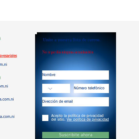
)
Unite a nuestra lista de correo.
No te perdás ninguna actualización
resariales
m.ni
)
om.ni
a.com.ni
Acepto la política de privacidad
a.com.ni
del sitio.
Ver política de privacidad
Suscribite ahora