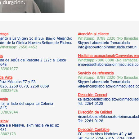
 duración.
otega
Atención al cliente
nto a La Virgen 1c al Sur, Barrio Alejandro
Whatsapp:
8788 2320 (No llamadas
tro de la Clínica Nuestra Señora de Fátima.
Skype: Laboratorio Inmaculada
 Whatsapp:
7656 4452
info@laboratorioinmaculada.com.ni
as
Medicina ocupacional/Convenios emp
da de Jesús del Rescate 2 1/2c al Oeste
Whatsapp:7806 8800
(No llamadas)
5645
empresas@laboratorioinmaculada.co
 83901077
Servicio de referencia
da Vista
Whatsapp:
8788 2320 (No llamadas
Vista Módulos E7 y E8
Skype: Laboratorio Inmaculada
 9826, 2268 6070, 2268 6069
referencia@laboratorioinmaculada.c
 88022425
Dirección General
benia
karlajtaboada@laboratorioinmaculad
ia, al lado del súper La Colonia
Tel: 2264 0128
7845
 87869844
Dirección de Calidad
rinamtaboada@laboratorioinmaculad
acruz
Tel: 2264 0
128
etera a Masaya, 1km hacia Veracruz
2431
Dirección Contable
 8802178
CC. Linda Vista Módulos A5 y A6
Tel: (505) 2266 2315, 2266 0060