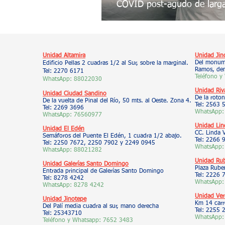
COVID post-agudo de larga
Unidad Altamira
Unidad Jin
Del monume
Edificio Pellas 2 cuadras 1/2 al Sur, sobre la marginal.
Ramos, den
Tel: 2270 6171
Teléfono y
WhatsApp: 88022030
Unidad Riv
Unidad Ciudad Sandino
De la roton
De la vuelta de Pinal del Río, 50 mts. al Oeste. Zona 4.
Tel: 2563 
Tel: 2269 3696
WhatsApp:
WhatsApp: 76560977
Unidad Lin
Unidad El Edén
CC. Linda 
Semáforos del Puente El Edén, 1 cuadra 1/2 abajo.
Tel: 2266
Tel: 2250 7672, 2250 7902 y 2249 0945
WhatsApp:
WhatsApp: 88021282
Unidad Ru
Unidad Galerías Santo Domingo
Plaza Ruben
Entrada principal de Galerías Santo Domingo
Tel: 2226 
Tel: 8278 4242
WhatsApp:
WhatsApp: 8278 4242
Unidad Ver
Unidad Jinotepe
Km 14 carr
Del Palí media cuadra al sur, mano derecha
Tel: 2255 
Tel: 25343710
WhatsApp:
Teléfono y Whatsapp:
7652 3483