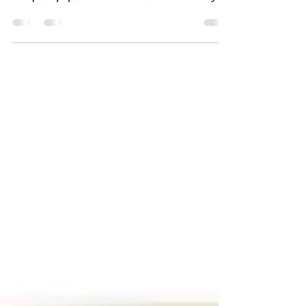
El lanzamiento del Apple Watch 4 trae
buenas noticias para los que lo pueden
comprar y que viven con diabetes: el reloj
inteligente ahora...