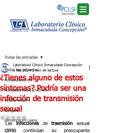
Regístrate
Entrada
Todas las entradas
Laboratorio Clínico Inmaculada Concepción
Todas las entradas
5 feb 2024
3 min de lectura
¿Tienes alguno de estos
Actualizaciones
síntomas? Podría ser una
Adolescentes y jóvenes
infección de transmisión
Adulto mayor
sexual
Alergias
Obtuvo NaN de 5 estrellas.
Alimentación sana
Las 
infecciones
 de 
trasmisión
 sexual 
Cáncer
(ITS) continúan su preocupante 