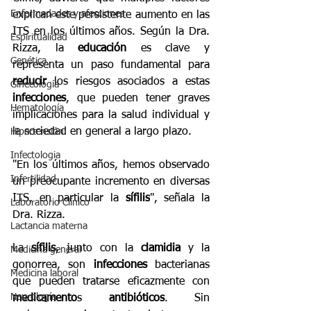
Enfermedades y afecciones
explican este persistente aumento en las 
ITS en los últimos años. Según la Dra. 
Espiritualidad
Rizza, la 
educación
 es clave y 
Genética
representa un paso fundamental para 
reducir
 los riesgos asociados a estas 
Ginecología
infecciones
, que pueden tener graves 
Hematología
implicaciones para la salud individual y 
la sociedad en general a largo plazo.
Hipertensión
Infectologia
"En los últimos años, hemos observado 
Infertilidad
un preocupante incremento en diversas 
ITS, en particular la 
sífilis
", señala la 
Laboratorio Clínico
Dra. Rizza.
Lactancia materna
La 
sífilis
, junto con la 
clamidia
 y la 
Medicina general
gonorrea, son 
infecciones
 bacterianas 
Medicina laboral
que pueden tratarse eficazmente con 
Neurología
medicamento
s 
antibióticos
. Sin 