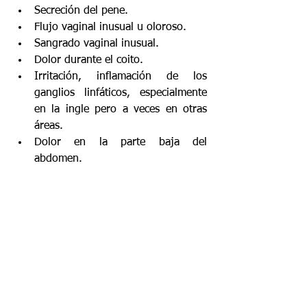
Secreción del pene.
Flujo vaginal inusual u oloroso.
Sangrado vaginal inusual.
Dolor durante el coito.
Irritación, inflamación de los 
ganglios linfáticos, especialmente 
en la ingle pero a veces en otras 
áreas.
Dolor en la parte baja del 
abdomen.
Fiebre.
Sarpullido.
Si sospechas que tienes una 
infección 
de transmisión sexual
, debes consultar 
al 
médico
, por lo que es importante los 
exámenes
 de 
detección
.
Descargo de responsabilidad:
 este sitio está 