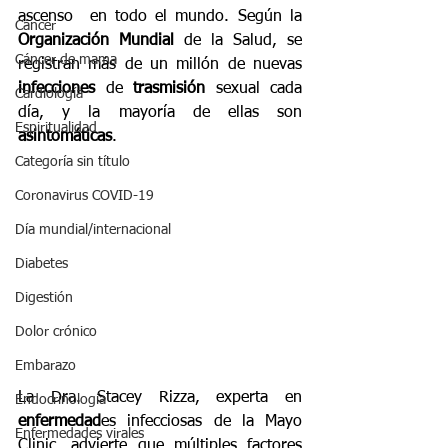
ascenso  en todo el mundo. Según la 
Cáncer
Organización Mundial
 de la Salud, se 
Cáncer de mama
registran más de un millón de nuevas 
infecciones
 de 
trasmisión
 sexual cada 
Cardiología
día, y la mayoría de ellas son 
Espiritualidad
asintomáticas
.
Categoría sin título
Coronavirus COVID-19
Día mundial/internacional
Diabetes
Digestión
Dolor crónico
Embarazo
La Dra. Stacey Rizza, experta en 
Endocrinología
enfermedad
es infecciosas de la Mayo 
Enfermedades virales
Clinic, advierte que múltiples factores 