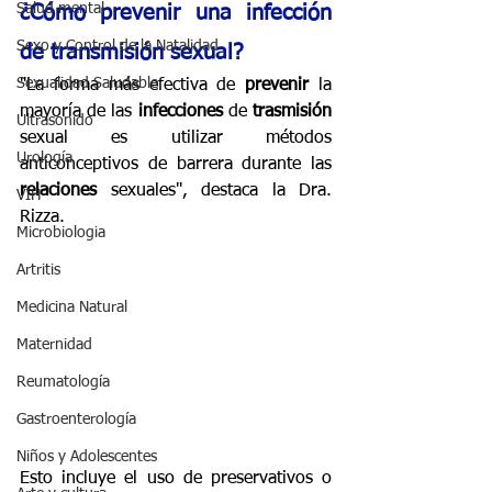
Salud mental
¿Cómo prevenir una infección 
Sexo y Control de la Natalidad
de transmisión sexual?
Sexualidad Saludable
"La forma más efectiva de 
prevenir
 la 
mayoría de las 
infecciones
 de 
trasmisión
Ultrasonido
sexual es utilizar métodos 
Urología
anticonceptivos de barrera durante las 
relaciones
 sexuales", destaca la Dra. 
VIH
Rizza.
Microbiologia
Artritis
Medicina Natural
Maternidad
Reumatología
Gastroenterología
Niños y Adolescentes
Esto incluye el uso de preservativos o 