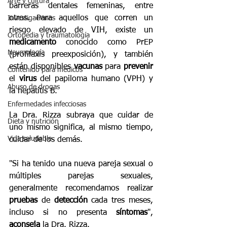
Arte y cultura
barreras dentales femeninas, entre 
otros. Para aquellos que corren un 
Investigaciones
riesgo elevado de VIH, existe un 
Ortopedia y traumatología
medicamento
 conocido como PrEP 
Neumología
(profilaxis preexposición), y también 
están disponibles 
vacunas
 para 
prevenir
Contenido para médicos
el 
virus
 del papiloma humano (VPH) y 
Abuso de drogas
la hepatitis B.
Enfermedades infecciosas
La Dra. Rizza subraya que cuidar de 
Dieta y nutrición
uno mismo significa, al mismo tiempo, 
Vida saludable
cuidar de los demás.
"Si ha tenido una nueva pareja sexual o 
múltiples parejas sexuales, 
generalmente recomendamos realizar 
pruebas
 de 
detección
 cada tres meses, 
incluso si no presenta 
síntomas
", 
aconseja
 la Dra. Rizza.