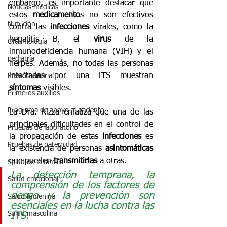
embargo, es importante destacar que 
Noticias médicas
estos 
medicamento
s no son efectivos 
Nutrición
contra las 
infecciones
 virales, como la 
hepatitis B, el 
virus
 de la 
Oftalmología
inmunodeficiencia humana (VIH) y el 
pediatría
herpes. Además, no todas las personas 
infectadas por una ITS muestran 
Presión arterial
síntomas
 visibles.
Primeros auxilios
Programa de apoyo al paciente
La Dra. Rizza enfatiza que una de las 
principales dificultades en el control de 
Pruebas de laboratorio
la propagación de estas 
infecciones
 es 
Pruebas de paternidad
la existencia de personas 
asintomáticas
que pueden 
transmitirlas
 a otras.
Salud de la familia
La detección temprana, la 
Salud emocional
comprensión de los factores de 
riesgo y la prevención son 
Salud femenina
esenciales en la lucha contra las 
Salud masculina
ITS.