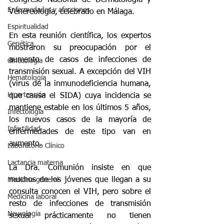
Congreso Nacional de Dermatología y 
Enfermedades y afecciones
Venereología, celebrado en Málaga.
Espiritualidad
En esta reunión científica, los expertos 
Genética
mostraron su preocupación por el 
aumento de casos de infecciones de 
Ginecología
transmisión sexual. A excepción del VIH 
Hematología
(virus de la inmunodeficiencia humana, 
Hipertensión
que causa el SIDA) cuya incidencia se 
mantiene estable en los últimos 5 años, 
Infectologia
los nuevos casos de la mayoría de 
Infertilidad
enfermedades de este tipo van en 
aumento.
Laboratorio Clínico
Lactancia materna
La Dra. Comunión insiste en que 
muchos de los jóvenes que llegan a su 
Medicina general
consulta conocen el VIH, pero sobre el 
Medicina laboral
resto de infecciones de transmisión 
Neurología
sexual prácticamente no tienen 