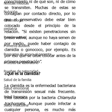
conocimiento ni de qué son, ni de cómo 
Noticias médicas
se transmiten. Muchas de estas se 
Nutrición
contagian por contacto directo, por lo 
que el preservativo debe estar bien 
Oftalmología
colocado desde el principio de la 
pediatría
relación. “Si existen penetraciones sin 
Presión arterial
preservativo, aunque no haya semen de 
por medio, puede haber contagio de 
Primeros auxilios
clamidia o gonococo, por ejemplo. Es 
Programa de apoyo al paciente
por eso que se debe colocar antes de la 
primera penetración”.
Pruebas de laboratorio
Pruebas de paternidad
¿Qué es la clamidia?
Salud de la familia
La clamidia es la enfermedad bacteriana 
Salud emocional
de transmisión sexual más frecuente. 
Salud femenina
Está causada por la bacteria 
Chlamydia 
trachomatis
. Aunque puede infectar a 
Salud masculina
cualquier persona, es mucho más 