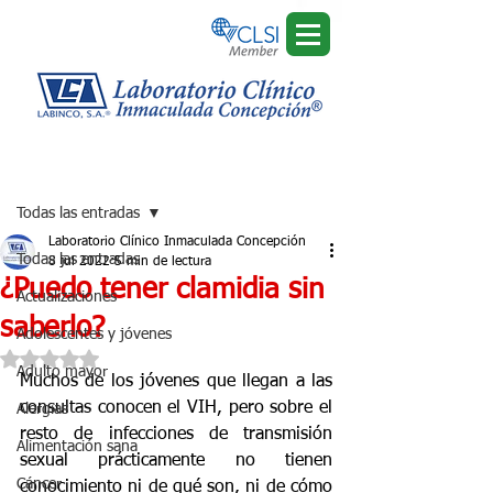
Regístrate
Entrada
Todas las entradas
Laboratorio Clínico Inmaculada Concepción
Todas las entradas
8 jul 2022
5 min de lectura
¿Puedo tener clamidia sin
Actualizaciones
saberlo?
Adolescentes y jóvenes
Obtuvo NaN de 5 estrellas.
Adulto mayor
Muchos de los jóvenes que llegan a las 
consultas conocen el VIH, pero sobre el 
Alergias
resto de infecciones de transmisión 
Alimentación sana
sexual prácticamente no tienen 
Cáncer
conocimiento ni de qué son, ni de cómo 