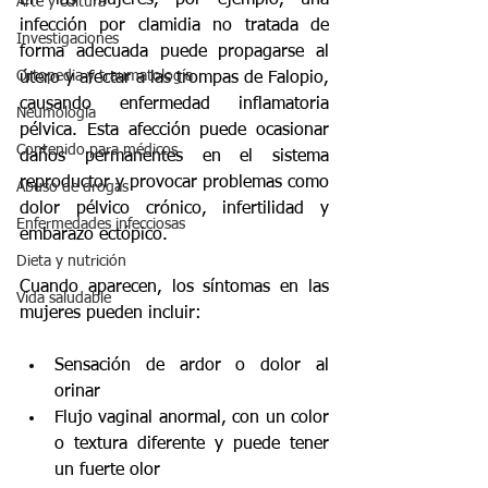
En las mujeres, por ejemplo, una 
Arte y cultura
infección por clamidia no tratada de 
Investigaciones
forma adecuada puede propagarse al 
Ortopedia y traumatología
útero y afectar a las trompas de Falopio, 
causando enfermedad inflamatoria 
Neumología
pélvica. Esta afección puede ocasionar 
Contenido para médicos
daños permanentes en el sistema 
reproductor y provocar problemas como 
Abuso de drogas
dolor pélvico crónico, infertilidad y 
Enfermedades infecciosas
embarazo ectópico.
Dieta y nutrición
Cuando aparecen, los síntomas en las 
Vida saludable
mujeres pueden incluir:
Sensación de ardor o dolor al 
orinar
Flujo vaginal anormal, con un color 
o textura diferente y puede tener 
un fuerte olor