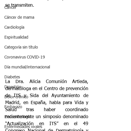
se transmiten. 
Cáncer
Cáncer de mama
Cardiología
Espiritualidad
Categoría sin título
Coronavirus COVID-19
Día mundial/internacional
Diabetes
La Dra. Alicia Comunión Artieda, 
Digestión
dermatóloga en el Centro de prevención 
de ITS y Sida del Ayuntamiento de 
Dolor crónico
Madrid, en España, habla para Vida y 
Embarazo
Salud tras haber coordinado 
recientemente un simposio denominado 
Endocrinología
“Actualización en ITS” en el 49 
Enfermedades virales