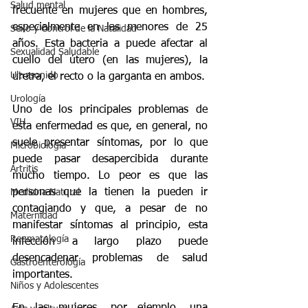
Salud mental
frecuente en mujeres que en hombres, 
especialmente en las menores de 25 
Sexo y Control de la Natalidad
años. Esta bacteria a puede afectar al 
Sexualidad Saludable
cuello del útero (en las mujeres), la 
Ultrasonido
uretra, el recto o la garganta en ambos.
Urología
Uno de los principales problemas de 
VIH
esta enfermedad es que, en general, no 
suele presentar síntomas, por lo que 
Microbiologia
puede pasar desapercibida durante 
Artritis
mucho tiempo. Lo peor es que las 
personas que la tienen la pueden ir 
Medicina Natural
contagiando y que, a pesar de no 
Maternidad
manifestar síntomas al principio, esta 
Reumatología
infección a largo plazo puede 
desencadenar problemas de salud 
Gastroenterología
importantes.
Niños y Adolescentes