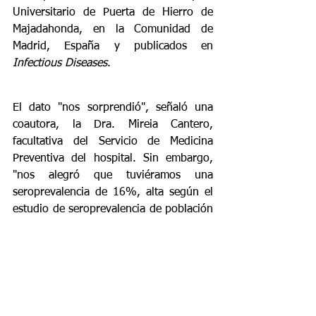
Universitario de Puerta de Hierro de 
Majadahonda, en la Comunidad de 
Madrid, España y publicados en 
Infectious Diseases
.
El dato "nos sorprendió", señaló una 
coautora, la Dra. Mireia Cantero, 
facultativa del Servicio de Medicina 
Preventiva del hospital. Sin embargo, 
"nos alegró que tuviéramos una 
seroprevalencia de 16%, alta según el 
estudio de seroprevalencia de población 
de la Comunidad de Madrid (10% a 
11%), pero más baja respecto a los 
datos de otros hospitales que llegaron a 
hablar de 30%". El estudio también 
confirmó que la mayoría de los casos 
(60%) era asintomática o 