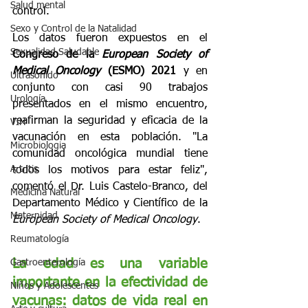
Salud mental
control.
Sexo y Control de la Natalidad
Los datos fueron expuestos en el 
Sexualidad Saludable
Congreso de la 
European Society of 
Medical Oncology
 (ESMO) 2021
 y en 
Ultrasonido
conjunto con casi 90 trabajos 
Urología
presentados en el mismo encuentro, 
reafirman la seguridad y eficacia de la 
VIH
vacunación en esta población. "La 
Microbiologia
comunidad oncológica mundial tiene 
Artritis
todos los motivos para estar feliz", 
comentó el Dr. Luis Castelo-Branco, del 
Medicina Natural
Departamento Médico y Científico de la 
Maternidad
European Society of Medical Oncology
.
Reumatología
La edad es una variable 
Gastroenterología
importante en la efectividad de 
Niños y Adolescentes
vacunas: datos de vida real en 