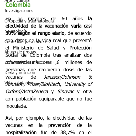
Arte y cultura
Colombia
Investigaciones
En los mayores de 60 años 
la 
Ortopedia y traumatología
efectividad de la vacunación varía casi 
Neumología
30% según el rango etario
, de acuerdo 
con datos de la vida real que presentó 
Contenido para médicos
el Ministerio de Salud y Protección 
Abuso de drogas
Social de Colombia tras analizar dos 
Enfermedades infecciosas
cohortes: una de 1,6 millones de 
personas que recibieron dosis de las 
Dieta y nutrición
vacunas de 
Janssen/Johnson & 
Vida saludable
Johnson
, 
Pfizer/BioNtech
, 
University of 
Oxford/AstraZeneca
 y 
Sinovac
 y otra 
con población equiparable que no fue 
inoculada.
Así, por ejemplo, la efectividad de las 
vacunas en la prevención de la 
hospitalización fue de 88,7% en el 