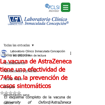
Regístrate
Entrada
Todas las entradas
Laboratorio Clínico Inmaculada Concepción
Todas las entradas
3 oct 2021
3 min de lectura
La vacuna de AstraZeneca
Actualizaciones
tiene una efectividad de
Adolescentes y jóvenes
74% en la prevención de
Adulto mayor
casos sintomáticos
Alergias
Obtuvo NaN de 5 estrellas.
Alimentación sana
El esquema completo de la vacuna de 
University of Oxford/AstraZeneca
Cáncer