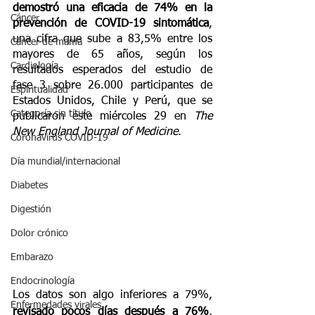
demostró una eficacia de 74% en la 
Cáncer
prevención de COVID-19 sintomática
, 
una cifra que sube a 83,5% entre los 
Cáncer de mama
mayores de 65 años, según los 
Cardiología
resultados esperados del estudio de 
fase 3 sobre 26.000 participantes de 
Espiritualidad
Estados Unidos, Chile y Perú, que se 
Categoría sin título
publicaron este miércoles 29 en 
The 
New England Journal of Medicine
.
Coronavirus COVID-19
Día mundial/internacional
Diabetes
Digestión
Dolor crónico
Embarazo
Endocrinología
Los datos son algo inferiores a 79%, 
Enfermedades virales
revisado pocos días después a 76%
, 