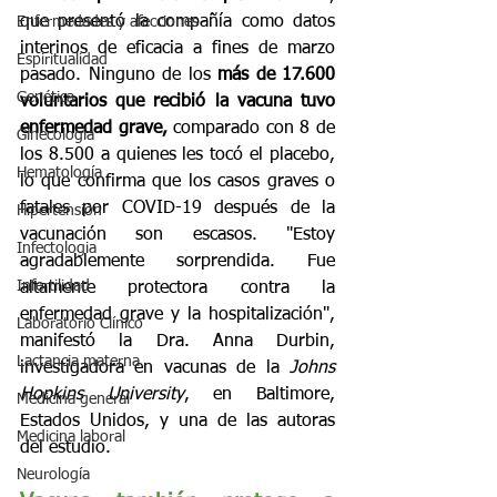
que presentó la compañía como datos 
Enfermedades y afecciones
interinos de eficacia a fines de marzo 
Espiritualidad
pasado. Ninguno de los 
más de 17.600 
Genética
voluntarios que recibió la vacuna tuvo 
enfermedad grave,
 comparado con 8 de 
Ginecología
los 8.500 a quienes les tocó el placebo, 
Hematología
lo que confirma que los casos graves o 
fatales por COVID-19 después de la 
Hipertensión
vacunación son escasos. "Estoy 
Infectologia
agradablemente sorprendida. Fue 
Infertilidad
altamente protectora contra la 
enfermedad grave y la hospitalización", 
Laboratorio Clínico
manifestó la Dra. Anna Durbin, 
Lactancia materna
investigadora en vacunas de la 
Johns 
Hopkins University
, en Baltimore, 
Medicina general
Estados Unidos, y una de las autoras 
Medicina laboral
del estudio.
Neurología