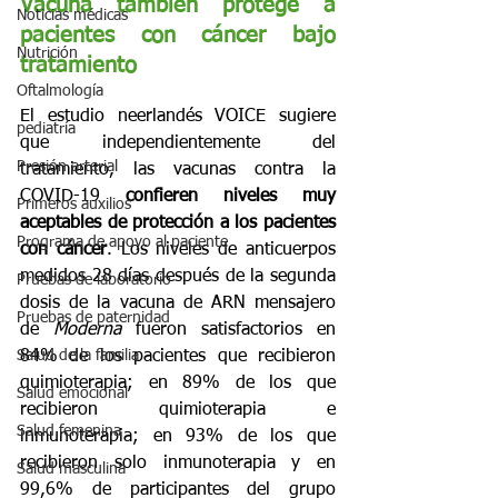
Vacuna también protege a 
Noticias médicas
pacientes con cáncer bajo 
Nutrición
tratamiento
Oftalmología
El estudio neerlandés VOICE sugiere 
pediatría
que independientemente del 
Presión arterial
tratamiento, las vacunas contra la 
COVID-19 
confieren niveles muy 
Primeros auxilios
aceptables de protección a los pacientes 
Programa de apoyo al paciente
con cáncer
. Los niveles de anticuerpos 
medidos 28 días después de la segunda 
Pruebas de laboratorio
dosis de la vacuna de ARN mensajero 
Pruebas de paternidad
de 
Moderna
 fueron satisfactorios en 
Salud de la familia
84% de los pacientes que recibieron 
quimioterapia; en 89% de los que 
Salud emocional
recibieron quimioterapia e 
Salud femenina
inmunoterapia; en 93% de los que 
recibieron solo inmunoterapia y en 
Salud masculina
99,6% de participantes del grupo 