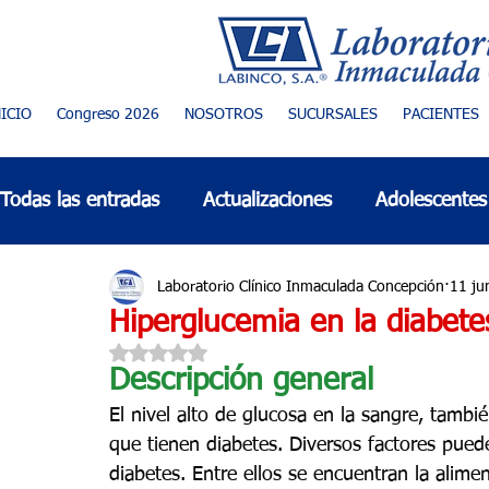
NICIO
Congreso 2026
NOSOTROS
SUCURSALES
PACIENTES
Todas las entradas
Actualizaciones
Adolescentes
Adulto mayor
Alergias
Alimentación sana
Laboratorio Clínico Inmaculada Concepción
11 ju
Hiperglucemia en la diabete
Obtuvo NaN de 5 estrellas.
Cáncer de mama
Descripción general
Cardiología
Espiritualidad
El nivel alto de glucosa en la sangre, tambi
que tienen diabetes. Diversos factores pued
Coronavirus COVID-19
Día mundial/internacion
diabetes. Entre ellos se encuentran la alimen