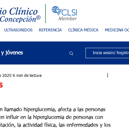
ULTRASONIDOS
REFERENCIA
CLÍNICA MÉDICA
MEDICINA O
 y jóvenes
Inicia sesión/ Regíst
Cáncer
Cáncer
n 2025
6 min de lectura
s
Categoría sin título
én llamado hiperglucemia, afecta a las personas 
en influir en la hiperglucemia de personas con 
al
Diabetes
tación, la actividad física, las enfermedades y los 