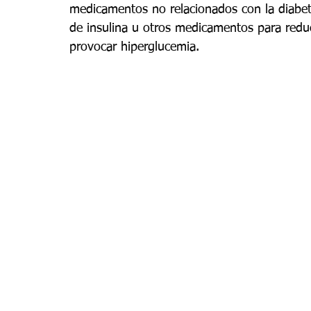
medicamentos no relacionados con la diabete
de insulina u otros medicamentos para redu
Digestión
Dolor crónico
Embarazo
Endo
provocar hiperglucemia.
Enfermedades virales
Enfermedades y afeccion
Genética
Ginecología
Hematología
Hipe
Infertilidad
Laboratorio Clínico
Lactancia m