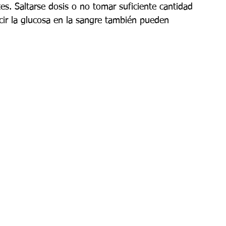
s. Saltarse dosis o no tomar suficiente cantidad 
cir la glucosa en la sangre también pueden 
crinología
es
Espiritualidad
rtensión
Infectologia
aterna
Medicina general