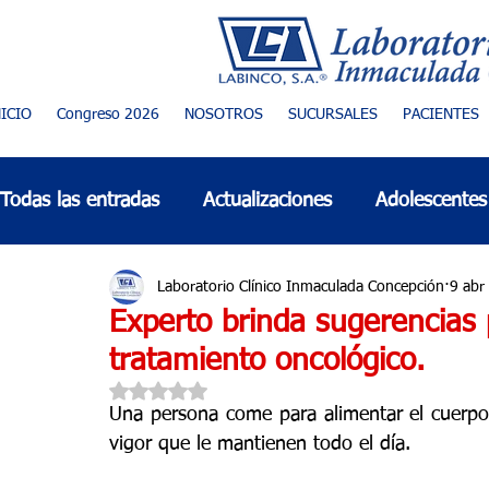
NICIO
Congreso 2026
NOSOTROS
SUCURSALES
PACIENTES
Todas las entradas
Actualizaciones
Adolescentes
Adulto mayor
Alergias
Alimentación sana
Laboratorio Clínico Inmaculada Concepción
9 abr
Experto brinda sugerencias 
tratamiento oncológico.
Cáncer de mama
Cardiología
Espiritualidad
Obtuvo NaN de 5 estrellas.
Una persona come para alimentar el cuerpo 
vigor que le mantienen todo el día.
Coronavirus COVID-19
Día mundial/internacion