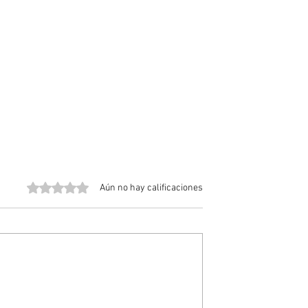
Obtuvo 0 de 5 estrellas.
Aún no hay calificaciones
no, el gran
¿Qué le ocurre al cuerpo si
o que puede
consumes demasiadas