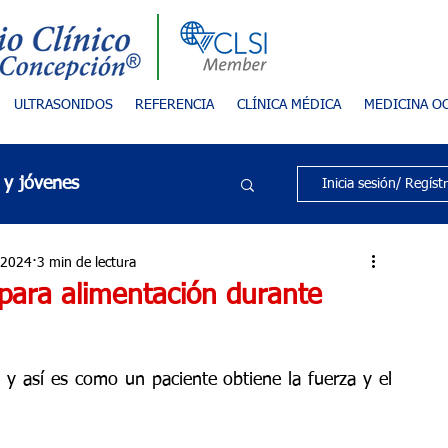
ULTRASONIDOS
REFERENCIA
CLÍNICA MÉDICA
MEDICINA O
 y jóvenes
Inicia sesión/ Regíst
Cáncer
Cáncer
 2024
3 min de lectura
para alimentación durante
Categoría sin título
y así es como un paciente obtiene la fuerza y el 
al
Diabetes