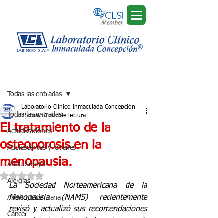
Regístrate
Entrada
Todas las entradas
Laboratorio Clínico Inmaculada Concepción
Todas las entradas
25 may
7 min de lectura
El tratamiento de la
Actualizaciones
osteoporosis en la
Adolescentes y jóvenes
menopausia.
Adulto mayor
Obtuvo NaN de 5 estrellas.
Alergias
La Sociedad Norteamericana de la 
Menopausia (NAMS) recientemente 
Alimentación sana
revisó y actualizó sus recomendaciones 
Cáncer