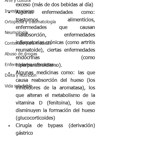
Arte y cultura
exceso (más de dos bebidas al día)
Investigaciones
Algunas enfermedades como: 
trastornos alimenticios, 
Ortopedia y traumatología
enfermedades que causan 
Neumología
malabsorción, enfermedades 
inflamatorias crónicas (como artritis 
Contenido para médicos
reumatoide), ciertas enfermedades 
Abuso de drogas
endócrinas (como 
Enfermedades infecciosas
hiperparatiroidismo).
Algunas medicinas como: las que 
Dieta y nutrición
causa reabsorción del hueso (los 
Vida saludable
inhibidores de la aromatasa), los 
que alteran el metabolismo de la 
vitamina D (fenitoina), los que 
disminuyen la formación del hueso 
(glucocorticoides)
Cirugía de bypass (derivación) 
gástrico