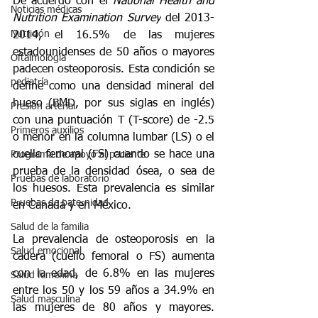
De acuerdo con el 
National Health and 
Noticias médicas
Nutrition Examination Survey
 del 2013-
Nutrición
2014, el 16.5% de las mujeres 
estadounidenses de 50 años o mayores 
Oftalmología
padecen osteoporosis. Esta condición se 
pediatría
define como una densidad mineral del 
hueso (BMD, por sus siglas en inglés) 
Presión arterial
con una puntuación T (T-score) de -2.5 
Primeros auxilios
o menor en la columna lumbar (LS) o el 
cuello femoral (FS) cuando se hace una 
Programa de apoyo al paciente
prueba de la densidad ósea, o sea de 
Pruebas de laboratorio
los huesos. Esta prevalencia es similar 
Pruebas de paternidad
en Canadá y en México.
Salud de la familia
La prevalencia de osteoporosis en la 
Salud emocional
cadera (cuello femoral o FS) aumenta 
con la edad, de 6.8% en las mujeres 
Salud femenina
entre los 50 y los 59 años a 34.9% en 
Salud masculina
las mujeres de 80 años y mayores. 