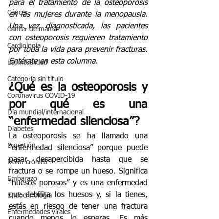
para el tratamiento de la osteoporosis 
Cáncer
en las mujeres durante la menopausia. 
Una vez diagnosticada, las pacientes 
Cáncer de mama
con osteoporosis requieren tratamiento 
Cardiología
por toda la vida para prevenir fracturas. 
Entérate en esta columna.
Espiritualidad
Categoría sin título
¿Qué es la osteoporosis y 
Coronavirus COVID-19
por qué es una 
Día mundial/internacional
“enfermedad silenciosa”?
Diabetes
La osteoporosis se ha llamado una 
Digestión
“enfermedad silenciosa” porque puede 
pasar desapercibida hasta que se 
Dolor crónico
fractura o se rompe un hueso. Significa 
Embarazo
“huesos porosos” y es una enfermedad 
que debilita los huesos y, si la tienes, 
Endocrinología
estás en riesgo de tener una fractura 
Enfermedades virales
cuando menos lo esperas. Es más 