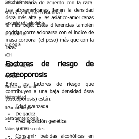
Salud mental
También varía de acuerdo con la raza. 
Las afroamericanas tienen la densidad 
Sexo y Control de la Natalidad
ósea más alta y las asiático-americanas 
Sexualidad Saludable
la más baja. Estas diferencias también 
podrían correlacionarse con el índice de 
Ultrasonido
masa corporal (el peso) más que con la 
Urología
raza.
VIH
Factores de riesgo de 
Microbiologia
osteoporosis
Artritis
Entre los factores de riesgo que 
Medicina Natural
contribuyen a una baja densidad ósea 
Maternidad
(osteoporosis) están:
Edad avanzada
Reumatología
Delgadez
Gastroenterología
Predisposición genética
Fumar
Niños y Adolescentes
Consumir bebidas alcohólicas en 