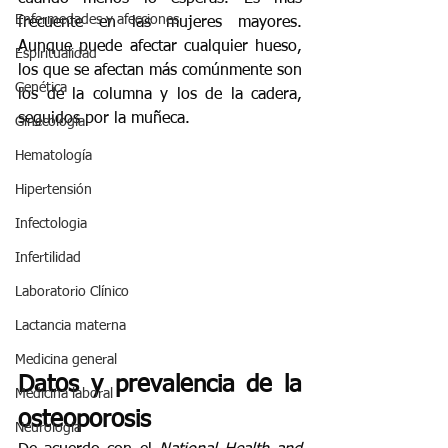
Enfermedades y afecciones
frecuente en las mujeres mayores. 
Aunque puede afectar cualquier hueso, 
Espiritualidad
los que se afectan más comúnmente son 
Genética
los de la columna y los de la cadera, 
seguidos por la muñeca.  
Ginecología
Hematología
Hipertensión
Infectologia
Infertilidad
Laboratorio Clínico
Lactancia materna
Medicina general
Datos y prevalencia de la 
Medicina laboral
osteoporosis
Neurología