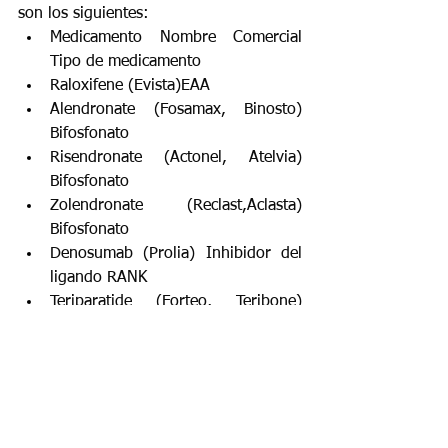
son los siguientes:
Medicamento Nombre Comercial 
Tipo de medicamento
Raloxifene (Evista)EAA
Alendronate (Fosamax, Binosto) 
Bifosfonato
Risendronate (Actonel, Atelvia) 
Bifosfonato
Zolendronate (Reclast,Aclasta) 
Bifosfonato
Denosumab (Prolia) Inhibidor del 
ligando RANK
Teriparatide (Forteo, Teribone) 
Agonista del receptor de PTH
Abaloparatide (Tymlos) Agonista 
del receptor de PTH
Romosozumab (Evenity) Inhibidor 
de la esclerostina
Calcitonin-salmon (Calcimar, 