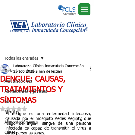
Regístrate
Entrada
Todas las entradas
Laboratorio Clínico Inmaculada Concepción
Todas las entradas
23 ago 2022
2 min de lectura
DENGUE: CAUSAS,
Actualizaciones
TRATAMIENTOS Y
Adolescentes y jóvenes
SíNTOMAS
Adulto mayor
Obtuvo NaN de 5 estrellas.
Alergias
El dengue es una enfermedad infecciosa, 
causada por el mosquito Aedes Aegipty, que 
Alimentación sana
luego de ingerir sangre de una persona 
infectada es capaz de transmitir el virus a 
Cáncer
otras personas sanas.