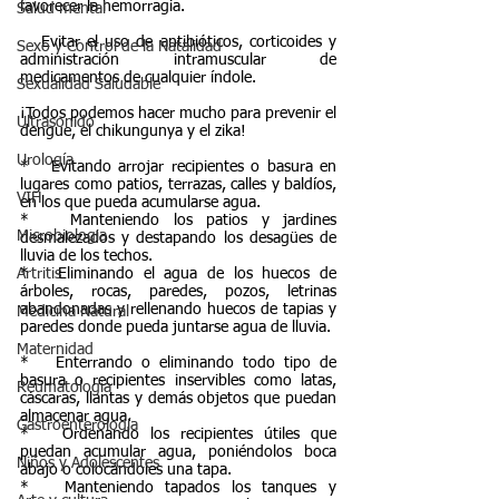
favorecer la hemorragia.
Salud mental
   Evitar el uso de antibióticos, corticoides y 
Sexo y Control de la Natalidad
administración intramuscular de 
medicamentos de cualquier índole.
Sexualidad Saludable
¡Todos podemos hacer mucho para prevenir el 
Ultrasonido
dengue, el chikungunya y el zika!
Urología
*   Evitando arrojar recipientes o basura en 
lugares como patios, terrazas, calles y baldíos, 
VIH
en los que pueda acumularse agua.
*   Manteniendo los patios y jardines 
Microbiologia
desmalezados y destapando los desagües de 
lluvia de los techos.
*   Eliminando el agua de los huecos de 
Artritis
árboles, rocas, paredes, pozos, letrinas 
abandonadas y rellenando huecos de tapias y 
Medicina Natural
paredes donde pueda juntarse agua de lluvia.
Maternidad
*   Enterrando o eliminando todo tipo de 
basura o recipientes inservibles como latas, 
Reumatología
cáscaras, llantas y demás objetos que puedan 
almacenar agua.
Gastroenterología
*   Ordenando los recipientes útiles que 
puedan acumular agua, poniéndolos boca 
Niños y Adolescentes
abajo o colocándoles una tapa.
*   Manteniendo tapados los tanques y 