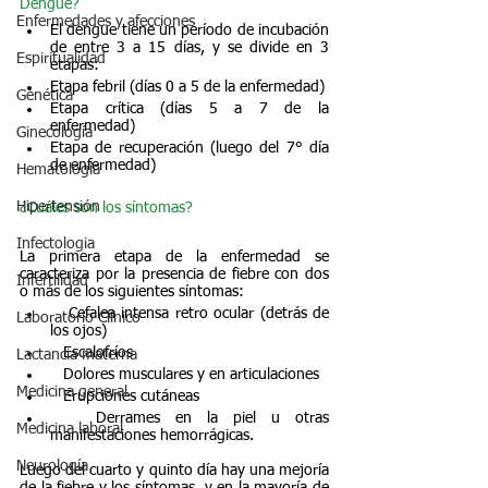
Dengue?
Enfermedades y afecciones
El dengue tiene un período de incubación 
de entre 3 a 15 días, y se divide en 3 
Espiritualidad
etapas:
Etapa febril (días 0 a 5 de la enfermedad)
Genética
Etapa crítica (días 5 a 7 de la 
enfermedad)
Ginecología
Etapa de recuperación (luego del 7° día 
de enfermedad)
Hematología
Hipertensión
¿Cuáles son los síntomas?
Infectologia
La primera etapa de la enfermedad se 
caracteriza por la presencia de fiebre con dos 
Infertilidad
o más de los siguientes síntomas:
   Cefalea intensa retro ocular (detrás de 
Laboratorio Clínico
los ojos)
   Escalofríos
Lactancia materna
   Dolores musculares y en articulaciones
Medicina general
   Erupciones cutáneas
   Derrames en la piel u otras 
Medicina laboral
manifestaciones hemorrágicas.
Neurología
Luego del cuarto y quinto día hay una mejoría 
de la fiebre y los síntomas, y en la mayoría de 