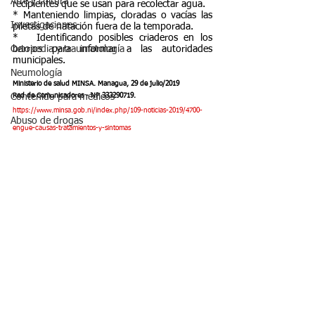
Arte y cultura
recipientes que se usan para recolectar agua.
* Manteniendo limpias, cloradas o vacías las 
Investigaciones
piletas de natación fuera de la temporada.
*   Identificando posibles criaderos en los 
barrios para informar a las autoridades 
Ortopedia y traumatología
municipales.
Neumología
Ministerio de salud MINSA. Managua, 29 de julio/2019
Red de Comunicadores - NP 333290719.
Contenido para médicos
https://www.minsa.gob.ni/index.php/109-noticias-2019/4700-
Abuso de drogas
engue-causas-tratamientos-y-sintomas
Enfermedades infecciosas
Enfermedades infecciosas
Dieta y nutrición
Vida saludable
Ver todo
Entradas recientes