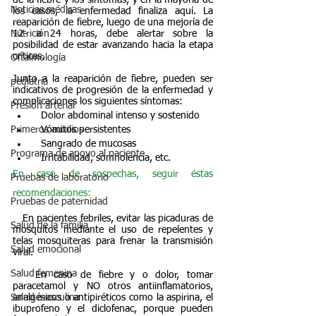
Noticias médicas
los casos, la enfermedad finaliza aquí. La 
reaparición de fiebre, luego de una mejoría de 
12- a 24 horas, debe alertar sobre la 
Nutrición
posibilidad de estar avanzando hacia la etapa 
críticas.
Oftalmología
Junto a la reaparición de fiebre, pueden ser 
pediatría
indicativos de progresión de la enfermedad y 
complicaciones los siguientes síntomas:
Presión arterial
   Dolor abdominal intenso y sostenido
   Vómitos persistentes
Primeros auxilios
   Sangrado de mucosas
Programa de apoyo al paciente
   Irritabilidad, somnolencia, etc.
En caso de sospechas, seguir éstas 
Pruebas de laboratorio
recomendaciones:
Pruebas de paternidad
   En pacientes febriles, evitar las picaduras de 
Salud de la familia
mosquitos mediante el uso de repelentes y 
telas mosquiteras para frenar la transmisión 
Salud emocional
viral.
Salud femenina
   En caso de fiebre y o dolor, tomar 
paracetamol y NO otros antiinflamatorios, 
analgésicos o antipiréticos como la aspirina, el 
Salud masculina
ibuprofeno y el diclofenac, porque pueden 