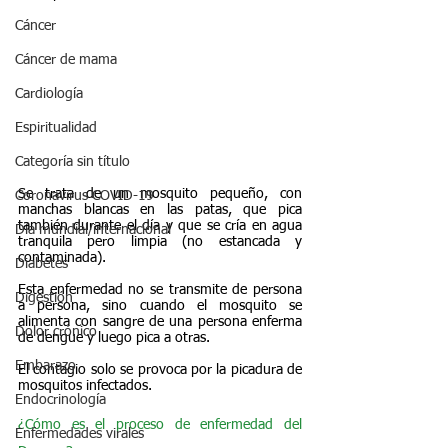
Cáncer
Cáncer de mama
Cardiología
Espiritualidad
Categoría sin título
Se trata de un mosquito pequeño, con 
Coronavirus COVID-19
manchas blancas en las patas, que pica 
también durante el día y que se cría en agua 
Día mundial/internacional
tranquila pero limpia (no estancada y 
contaminada).
Diabetes
Esta enfermedad no se transmite de persona 
Digestión
a persona, sino cuando el mosquito se 
alimenta con sangre de una persona enferma 
Dolor crónico
de dengue y luego pica a otras.
Embarazo
El contagio solo se provoca por la picadura de 
mosquitos infectados.
Endocrinología
¿Cómo es el proceso de enfermedad del 
Enfermedades virales