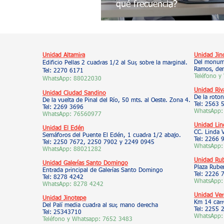
qué frecuencia?
Unidad Altamira
Unidad Jin
Del monume
Edificio Pellas 2 cuadras 1/2 al Sur, sobre la marginal.
Ramos, den
Tel: 2270 6171
Teléfono y
WhatsApp: 88022030
Unidad Riv
Unidad Ciudad Sandino
De la roton
De la vuelta de Pinal del Río, 50 mts. al Oeste. Zona 4.
Tel: 2563 
Tel: 2269 3696
WhatsApp:
WhatsApp: 76560977
Unidad Lin
Unidad El Edén
CC. Linda 
Semáforos del Puente El Edén, 1 cuadra 1/2 abajo.
Tel: 2266
Tel: 2250 7672, 2250 7902 y 2249 0945
WhatsApp:
WhatsApp: 88021282
Unidad Ru
Unidad Galerías Santo Domingo
Plaza Ruben
Entrada principal de Galerías Santo Domingo
Tel: 2226 
Tel: 8278 4242
WhatsApp:
WhatsApp: 8278 4242
Unidad Ver
Unidad Jinotepe
Km 14 carr
Del Palí media cuadra al sur, mano derecha
Tel: 2255 
Tel: 25343710
WhatsApp:
Teléfono y Whatsapp:
7652 3483