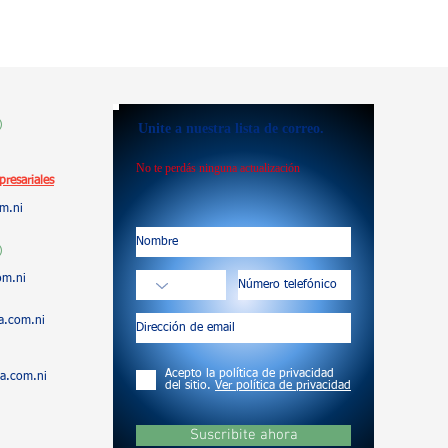
)
Unite a nuestra lista de correo.
No te perdás ninguna actualización
resariales
m.ni
)
om.ni
a.com.ni
Acepto la política de privacidad
a.com.ni
del sitio.
Ver política de privacidad
Suscribite ahora