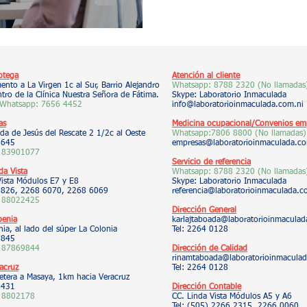
otega
Atención al cliente
nto a La Virgen 1c al Sur, Barrio Alejandro
Whatsapp:
8788 2320 (No llamadas
tro de la Clínica Nuestra Señora de Fátima.
Skype: Laboratorio Inmaculada
 Whatsapp:
7656 4452
info@laboratorioinmaculada.com.ni
as
Medicina ocupacional/Convenios emp
da de Jesús del Rescate 2 1/2c al Oeste
Whatsapp:7806 8800
(No llamadas)
5645
empresas@laboratorioinmaculada.co
 83901077
Servicio de referencia
da Vista
Whatsapp:
8788 2320 (No llamadas
Vista Módulos E7 y E8
Skype: Laboratorio Inmaculada
 9826, 2268 6070, 2268 6069
referencia@laboratorioinmaculada.c
 88022425
Dirección General
benia
karlajtaboada@laboratorioinmaculad
ia, al lado del súper La Colonia
Tel: 2264 0128
7845
 87869844
Dirección de Calidad
rinamtaboada@laboratorioinmaculad
acruz
Tel: 2264 0
128
etera a Masaya, 1km hacia Veracruz
2431
Dirección Contable
 8802178
CC. Linda Vista Módulos A5 y A6
Tel: (505) 2266 2315, 2266 0060