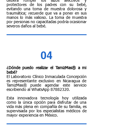
deberá romper los lazos afectivos y
protectores de los padres con su bebé,
evitando una toma de muestra dolorosa y
traumática; recuerde que va a poner en sus
manos lo más valioso. La toma de muestra
por personas no capacitadas podría ocasionar
severos daños al bebé.
04
¿Dónde puedo realizar el TamizMas® a mi
bebé?
El Laboratorio Clínico Inmaculada Concepción
es representante exclusivo en Nicaragua de
TamizMas® puede agendar este servicio
escribiendo al WhatsApp
87882320
.
Esta innovadora tecnología hoy utilizada
como la única opción para disfrutar de una
vida más plena en compañía de su familia, es
supervisada por los especialistas médicos de
mayor experiencia en México.