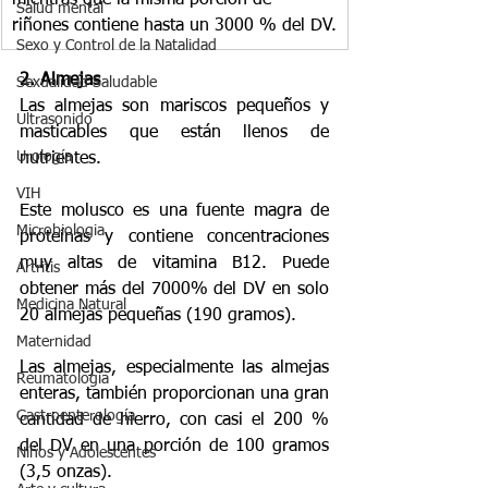
Salud mental
riñones contiene hasta un 3000 % del DV.
Sexo y Control de la Natalidad
2. Almejas
Sexualidad Saludable
Las almejas son mariscos pequeños y 
Ultrasonido
masticables que están llenos de 
Urología
nutrientes.
VIH
Este molusco es una fuente magra de 
Microbiologia
proteínas y contiene concentraciones 
muy altas de vitamina B12. Puede 
Artritis
obtener más del 7000% del DV en solo 
Medicina Natural
20 almejas pequeñas (190 gramos).
Maternidad
Las almejas, especialmente las almejas 
Reumatología
enteras, también proporcionan una gran 
Gastroenterología
cantidad de hierro, con casi el 200 % 
del DV en una porción de 100 gramos 
Niños y Adolescentes
(3,5 onzas).