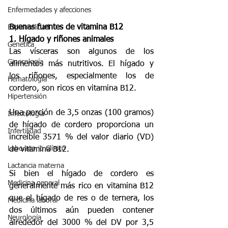
Enfermedades y afecciones
Buenas fuentes de vitamina B12
Espiritualidad
1. Hígado y riñones animales
Genética
Las vísceras son algunos de los 
Ginecología
alimentos más nutritivos. El hígado y 
los riñones, especialmente los de 
Hematología
cordero, son ricos en vitamina B12.
Hipertensión
Una porción de 3,5 onzas (100 gramos) 
Infectologia
de hígado de cordero proporciona un 
Infertilidad
increíble 3571 % del valor diario (VD) 
Laboratorio Clínico
de vitamina B12.
Lactancia materna
Si bien el hígado de cordero es 
Medicina general
generalmente más rico en vitamina B12 
que el hígado de res o de ternera, los 
Medicina laboral
dos últimos aún pueden contener 
Neurología
alrededor del 3000 % del DV por 3,5 