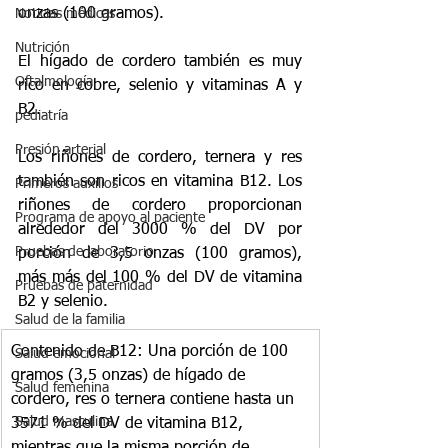
onzas (100 gramos).
Noticias médicas
Nutrición
El hígado de cordero también es muy 
Oftalmología
rico en cobre, selenio y vitaminas A y 
B2.
pediatría
Presión arterial
Los riñones de cordero, ternera y res 
también son ricos en vitamina B12. Los 
Primeros auxilios
riñones de cordero proporcionan 
Programa de apoyo al paciente
alrededor del 3000 % del DV por 
Pruebas de laboratorio
porción de 3,5 onzas (100 gramos), 
más más del 100 % del DV de vitamina 
Pruebas de paternidad
B2 y selenio.
Salud de la familia
Contenido de B12: Una porción de 100 
Salud emocional
gramos (3,5 onzas) de hígado de 
Salud femenina
cordero, res o ternera contiene hasta un 
Salud masculina
3571 % del DV de vitamina B12, 
mientras que la misma porción de 