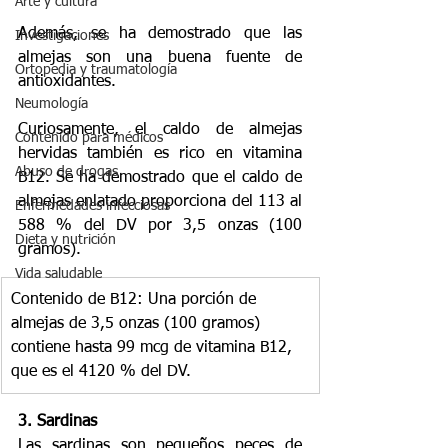
Arte y cultura
Además, se ha demostrado que las 
Investigaciones
almejas son una buena fuente de 
Ortopedia y traumatología
antioxidantes.
Neumología
Curiosamente, el caldo de almejas 
Contenido para médicos
hervidas también es rico en vitamina 
Abuso de drogas
B12. Se ha demostrado que el caldo de 
almejas enlatado proporciona del 113 al 
Enfermedades infecciosas
588 % del DV por 3,5 onzas (100 
Dieta y nutrición
gramos).
Vida saludable
Contenido de B12: Una porción de 
almejas de 3,5 onzas (100 gramos) 
contiene hasta 99 mcg de vitamina B12, 
que es el 4120 % del DV.
3. Sardinas
Las sardinas son pequeños peces de 