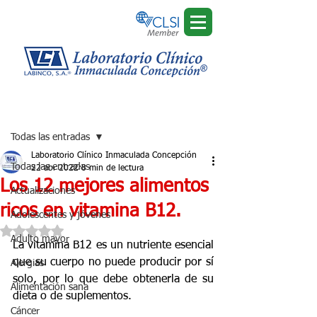
Regístrate
Entrada
Todas las entradas
Laboratorio Clínico Inmaculada Concepción
Todas las entradas
22 abr 2022
8 min de lectura
Los 12 mejores alimentos
Actualizaciones
ricos en vitamina B12.
Adolescentes y jóvenes
Obtuvo NaN de 5 estrellas.
Adulto mayor
La vitamina B12 es un nutriente esencial 
que su cuerpo no puede producir por sí 
Alergias
solo, por lo que debe obtenerla de su 
Alimentación sana
dieta o de suplementos.
Cáncer