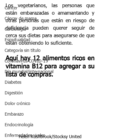
Los vegetarianos, las personas que 
Cáncer
están embarazadas o amamantando y 
Cáncer de mama
otras personas que están en riesgo de 
deficiencia pueden querer seguir de 
Cardiología
cerca sus dietas para asegurarse de que 
Espiritualidad
están obteniendo lo suficiente.
Categoría sin título
Aquí hay 12 alimentos ricos en 
Coronavirus COVID-19
vitamina B12 para agregar a su 
Día mundial/internacional
lista de compras.
Diabetes
Digestión
Dolor crónico
Embarazo
Endocrinología
Enfermedades virales
Helen Rushbrook/Stocksy United