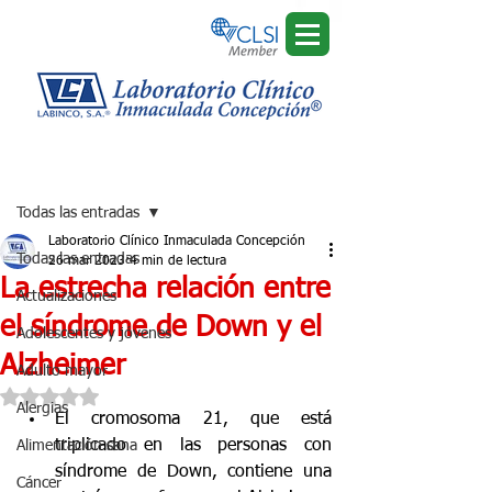
Regístrate
Entrada
Todas las entradas
Laboratorio Clínico Inmaculada Concepción
Todas las entradas
26 mar 2023
4 min de lectura
La estrecha relación entre
Actualizaciones
el síndrome de Down y el
Adolescentes y jóvenes
Alzheimer
Adulto mayor
Obtuvo NaN de 5 estrellas.
Alergias
El cromosoma 21, que está 
triplicado en las personas con 
Alimentación sana
síndrome de Down, contiene una 
Cáncer