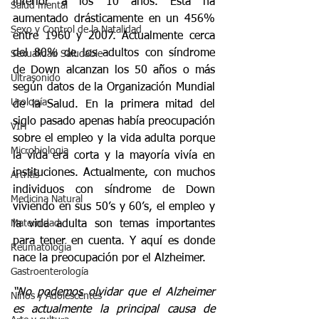
inferior a los 10 años. Esta ha 
Salud mental
aumentado drásticamente en un 456% 
Sexo y Control de la Natalidad
entre 1960 y 2007. Actualmente cerca 
del 80% de los adultos con síndrome 
Sexualidad Saludable
de Down alcanzan los 50 años o más 
Ultrasonido
según datos de la Organización Mundial 
Urología
de la Salud. En la primera mitad del 
siglo pasado apenas había preocupación 
VIH
sobre el empleo y la vida adulta porque 
Microbiologia
la vida era corta y la mayoría vivía en 
instituciones. Actualmente, con muchos 
Artritis
individuos con síndrome de Down 
Medicina Natural
viviendo en sus 50’s y 60’s, el empleo y 
Maternidad
la vida adulta son temas importantes 
para tener en cuenta. Y aquí es donde 
Reumatología
nace la preocupación por el Alzheimer.
Gastroenterología
“No podemos olvidar que el Alzheimer 
Niños y Adolescentes
es actualmente la principal causa de 