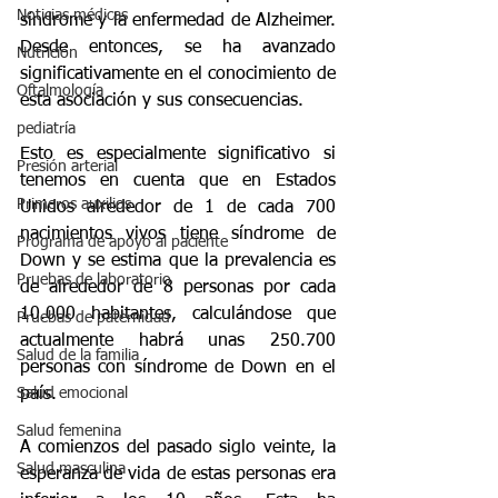
Noticias médicas
síndrome y la enfermedad de Alzheimer. 
Desde entonces, se ha avanzado 
Nutrición
significativamente en el conocimiento de 
Oftalmología
esta asociación y sus consecuencias.
pediatría
Esto es especialmente significativo si 
Presión arterial
tenemos en cuenta que en Estados 
Primeros auxilios
Unidos alrededor de 1 de cada 700 
nacimientos vivos tiene síndrome de 
Programa de apoyo al paciente
Down y se estima que la prevalencia es 
Pruebas de laboratorio
de alrededor de 8 personas por cada 
10.000 habitantes, calculándose que 
Pruebas de paternidad
actualmente habrá unas 250.700 
Salud de la familia
personas con síndrome de Down en el 
Salud emocional
país. 
Salud femenina
A comienzos del pasado siglo veinte, la 
Salud masculina
esperanza de vida de estas personas era 