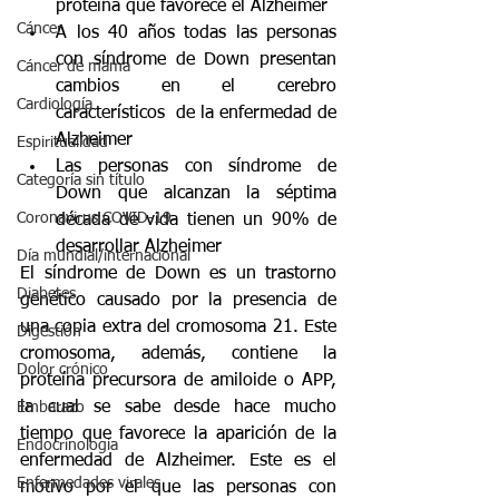
proteína que favorece el Alzheimer
Cáncer
A los 40 años todas las personas 
con síndrome de Down presentan 
Cáncer de mama
cambios en el cerebro 
Cardiología
característicos  de la enfermedad de 
Alzheimer
Espiritualidad
Las personas con síndrome de 
Categoría sin título
Down que alcanzan la séptima 
Coronavirus COVID-19
década de vida tienen un 90% de 
desarrollar Alzheimer
Día mundial/internacional
El síndrome de Down es un trastorno 
Diabetes
genético causado por la presencia de 
una copia extra del cromosoma 21. Este 
Digestión
cromosoma, además, contiene la 
Dolor crónico
proteína precursora de amiloide o APP, 
la cual se sabe desde hace mucho 
Embarazo
tiempo que favorece la aparición de la 
Endocrinología
enfermedad de Alzheimer. Este es el 
Enfermedades virales
motivo por el que las personas con 