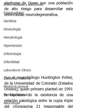
síndrome de Down son una población 
Enfermedades y afecciones
de alto riesgo para desarrollar esta 
Espiritualidad
enfermedad neurodegenerativa.
Genética
Ginecología
Hematología
Hipertensión
Infectologia
Infertilidad
Laboratorio Clínico
Fue el neurobiólogo Huntington Potter, 
Lactancia materna
de la Universidad de Colorado (Estados 
Medicina general
Unidos), quien primero planteó en 1991 
Medicina laboral
la hipótesis de la existencia de una 
relación patológica entre la copia triple 
Neurología
del cromosoma 21 responsable del 