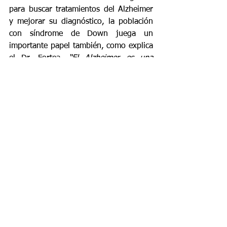
para buscar tratamientos del Alzheimer 
y mejorar su diagnóstico, la población 
con síndrome de Down juega un 
importante papel también, como explica 
el Dr. Fortea. 
“El Alzheimer es una 
enfermedad muy compleja, pero en la 
población con síndrome de Down la 
causa está muy clara y es una población 
mucho más homogénea que la general, 
por lo que pensamos que puede ser 
más fácil curarla y diseñar estudios que 
ayuden a desarrollar estrategias de 
prevención”
.
“Aunque la enfermedad de Alzheimer es 
hoy la principal preocupación para las 
familias de personas con síndrome de 
Down, tampoco debemos caer en un 