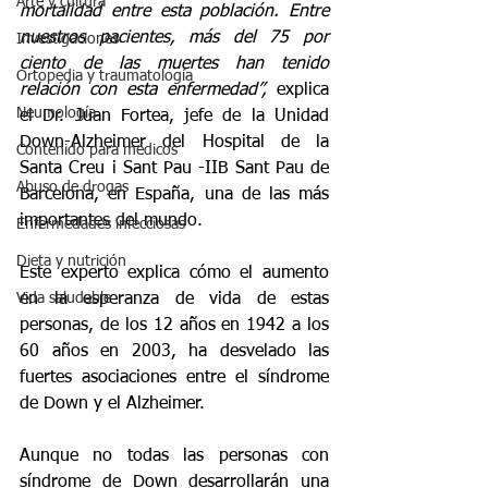
Arte y cultura
mortalidad entre esta población. Entre 
nuestros pacientes, más del 75 por 
Investigaciones
ciento de las muertes han tenido 
Ortopedia y traumatología
relación con esta enfermedad”,
 explica 
Neumología
el Dr. Juan Fortea, jefe de la Unidad 
Down-Alzheimer del Hospital de la 
Contenido para médicos
Santa Creu i Sant Pau -IIB Sant Pau de 
Abuso de drogas
Barcelona, en España, una de las más 
importantes del mundo.
Enfermedades infecciosas
Dieta y nutrición
Este experto explica cómo el aumento 
Vida saludable
en la esperanza de vida de estas 
personas, de los 12 años en 1942 a los 
60 años en 2003, ha desvelado las 
fuertes asociaciones entre el síndrome 
de Down y el Alzheimer.
Aunque no todas las personas con 
síndrome de Down desarrollarán una 