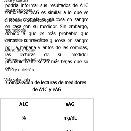
Arte y cultura
podría informar sus resultados de A1C 
Investigaciones
como eAG. eAG es similar a lo que ve 
cuando controla su glucosa en sangre 
Ortopedia y traumatología
en casa con su medidor. Sin embargo, 
Neumología
debido a que es más probable que 
Contenido para médicos
controle su nivel de glucosa en sangre 
por la mañana y antes de las comidas, 
Abuso de drogas
las lecturas de su medidor 
Enfermedades infecciosas
probablemente serán más bajas que su 
eAG.
Dieta y nutrición
Vida saludable
Comparación de lecturas de medidores 
de A1C y eAG
A1C
eAG
%
mg/dL