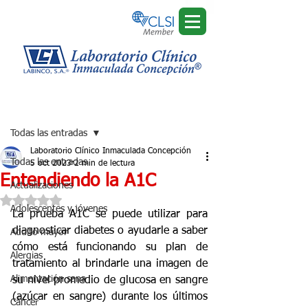
Regístrate
Entrada
Todas las entradas
Laboratorio Clínico Inmaculada Concepción
Todas las entradas
5 oct 2023
2 min de lectura
Entendiendo la A1C
Actualizaciones
Obtuvo NaN de 5 estrellas.
Adolescentes y jóvenes
La prueba A1C se puede utilizar para 
diagnosticar diabetes o ayudarle a saber 
Adulto mayor
cómo está funcionando su plan de 
Alergias
tratamiento al brindarle una imagen de 
Alimentación sana
su nivel promedio de glucosa en sangre 
(azúcar en sangre) durante los últimos 
Cáncer