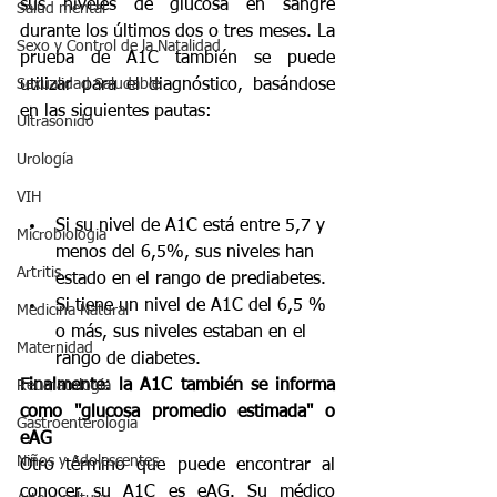
sus niveles de glucosa en sangre 
Salud mental
durante los últimos dos o tres meses. La 
Sexo y Control de la Natalidad
prueba de A1C también se puede 
Sexualidad Saludable
utilizar para el diagnóstico, basándose 
en las siguientes pautas:
Ultrasonido
Urología
VIH
Si su nivel de A1C está entre 5,7 y 
Microbiologia
menos del 6,5%, sus niveles han 
Artritis
estado en el rango de prediabetes.
Si tiene un nivel de A1C del 6,5 % 
Medicina Natural
o más, sus niveles estaban en el 
Maternidad
rango de diabetes.
Finalmente: la A1C también se informa 
Reumatología
como "glucosa promedio estimada" o 
Gastroenterología
eAG
Niños y Adolescentes
Otro término que puede encontrar al 
conocer su A1C es eAG. Su médico 