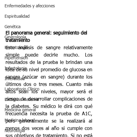
Enfermedades y afecciones
Espiritualidad
Genética
El panorama general: seguimiento del 
Ginecología
tratamiento
Hematología
Este análisis de sangre relativamente 
simple puede decirle mucho. Los 
Hipertensión
resultados de la prueba le brindan una 
Infectologia
idea de su nivel promedio de glucosa en 
sangre (azúcar en sangre) durante los 
Infertilidad
últimos dos o tres meses. Cuanto más 
Laboratorio Clínico
altos sean los niveles, mayor será el 
riesgo de desarrollar complicaciones de 
Lactancia materna
la diabetes. Su médico le dirá con qué 
Medicina general
frecuencia necesita la prueba de A1C, 
Medicina laboral
pero generalmente se la realizará al 
menos dos veces al año si cumple con 
Neurología
sus objetivos de tratamiento. Si no está 