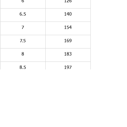
6
126
6.5
140
7
154
7.5
169
8
183
8.5
197
9
212
9.5
226
10
240
https://diabetes.org/about-diabetes/a1c