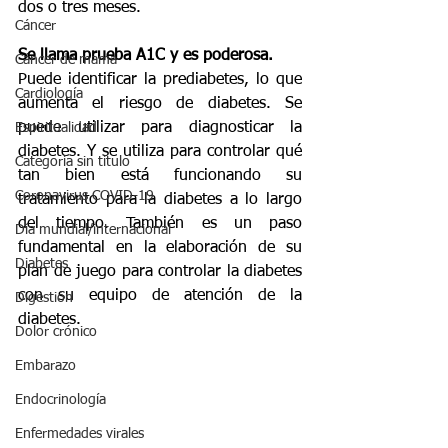
dos o tres meses.
Cáncer
Se llama prueba A1C y es poderosa.
Cáncer de mama
Puede identificar la prediabetes, lo que 
Cardiología
aumenta el riesgo de diabetes. Se 
puede utilizar para diagnosticar la 
Espiritualidad
diabetes. Y se utiliza para controlar qué 
Categoría sin título
tan bien está funcionando su 
Coronavirus COVID-19
tratamiento para la diabetes a lo largo 
del tiempo. También es un paso 
Día mundial/internacional
fundamental en la elaboración de su 
Diabetes
plan de juego para controlar la diabetes 
con su equipo de atención de la 
Digestión
diabetes.
Dolor crónico
Embarazo
Endocrinología
Enfermedades virales