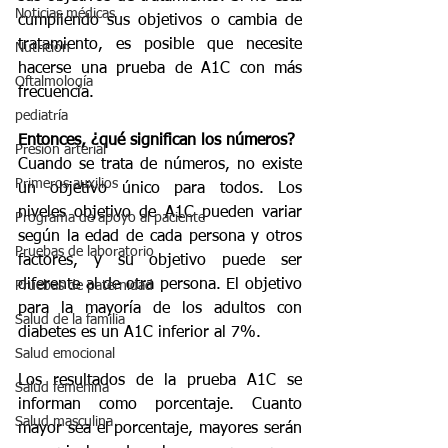
Noticias médicas
cumpliendo sus objetivos o cambia de 
tratamiento, es posible que necesite 
Nutrición
hacerse una prueba de A1C con más 
Oftalmología
frecuencia.
pediatría
Entonces, ¿qué significan los números?
Presión arterial
Cuando se trata de números, no existe 
Primeros auxilios
un objetivo único para todos. Los 
niveles objetivo de A1C pueden variar 
Programa de apoyo al paciente
según la edad de cada persona y otros 
Pruebas de laboratorio
factores, y su objetivo puede ser 
diferente al de otra persona. El objetivo 
Pruebas de paternidad
para la mayoría de los adultos con 
Salud de la familia
diabetes es un A1C inferior al 7%.
Salud emocional
Los resultados de la prueba A1C se 
Salud femenina
informan como porcentaje. Cuanto 
Salud masculina
mayor sea el porcentaje, mayores serán 