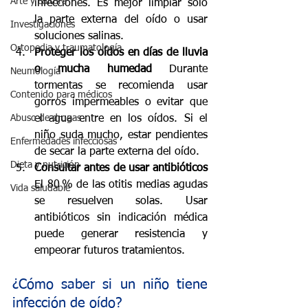
Arte y cultura
infecciones. Es mejor limpiar solo 
la parte externa del oído o usar 
Investigaciones
soluciones salinas.
Ortopedia y traumatología
Proteger los oídos en días de lluvia 
o mucha humedad 
Durante 
Neumología
tormentas se recomienda usar 
Contenido para médicos
gorros impermeables o evitar que 
Abuso de drogas
el agua entre en los oídos. Si el 
niño suda mucho, estar pendientes 
Enfermedades infecciosas
de secar la parte externa del oído.
Dieta y nutrición
Consultar antes de usar antibióticos 
El 80 % de las otitis medias agudas 
Vida saludable
se resuelven solas. Usar 
antibióticos sin indicación médica 
puede generar resistencia y 
empeorar futuros tratamientos.
¿Cómo saber si un niño tiene 
infección de oído?