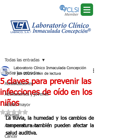
Regístrate
Entrada
Todas las entradas
Laboratorio Clínico Inmaculada Concepción
Todas las entradas
7 jun 2025
3 min de lectura
5 claves para prevenir las
Actualizaciones
infecciones de oído en los
Adolescentes y jóvenes
niños
Adulto mayor
Obtuvo NaN de 5 estrellas.
Alergias
La lluvia, la humedad y los cambios de 
temperatura también pueden afectar la 
Alimentación sana
salud auditiva.
Cáncer