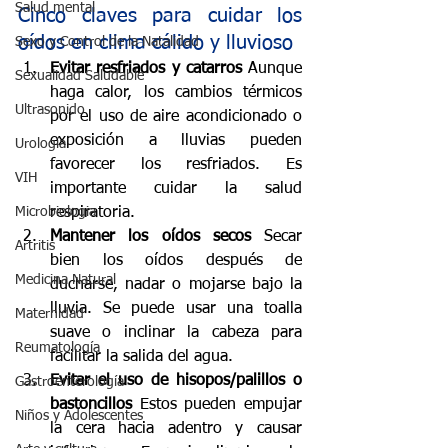
Salud mental
Cinco claves para cuidar los 
oídos en clima cálido y lluvioso
Sexo y Control de la Natalidad
Evitar resfriados y catarros 
Aunque 
Sexualidad Saludable
haga calor, los cambios térmicos 
Ultrasonido
por el uso de aire acondicionado o 
exposición a lluvias pueden 
Urología
favorecer los resfriados. Es 
VIH
importante cuidar la salud 
Microbiologia
respiratoria.
Mantener los oídos secos 
Secar 
Artritis
bien los oídos después de 
Medicina Natural
ducharse, nadar o mojarse bajo la 
lluvia. Se puede usar una toalla 
Maternidad
suave o inclinar la cabeza para 
Reumatología
facilitar la salida del agua.
Evitar el uso de hisopos/palillos o 
Gastroenterología
bastoncillos 
Estos pueden empujar 
Niños y Adolescentes
la cera hacia adentro y causar 