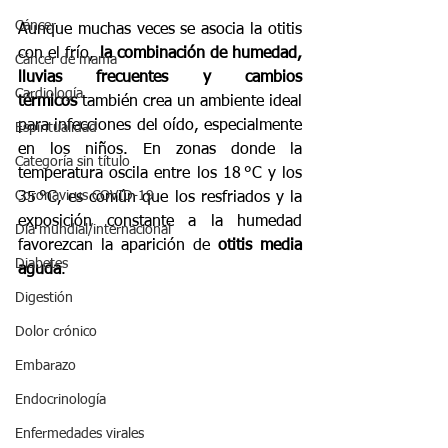
Cáncer
Aunque muchas veces se asocia la otitis 
con el frío, 
la combinación de humedad, 
Cáncer de mama
lluvias frecuentes y cambios 
Cardiología
térmicos
 también crea un ambiente ideal 
para infecciones del oído, especialmente 
Espiritualidad
en los niños. En zonas donde la 
Categoría sin título
temperatura oscila entre los 18 °C y los 
Coronavirus COVID-19
35 °C, es común que los resfriados y la 
exposición constante a la humedad 
Día mundial/internacional
favorezcan la aparición de 
otitis media 
Diabetes
aguda
.
Digestión
Dolor crónico
Embarazo
Endocrinología
Enfermedades virales