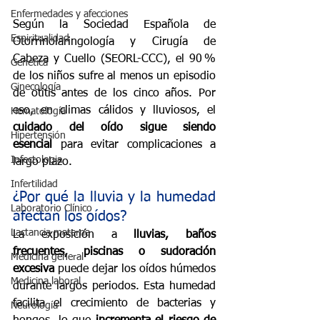
Enfermedades y afecciones
Según la Sociedad Española de 
Espiritualidad
Otorrinolaringología y Cirugía de 
Cabeza y Cuello (SEORL-CCC), el 90 % 
Genética
de los niños sufre al menos un episodio 
Ginecología
de otitis antes de los cinco años. Por 
eso, en climas cálidos y lluviosos, el 
Hematología
cuidado del oído sigue siendo 
Hipertensión
esencial
 para evitar complicaciones a 
Infectologia
largo plazo.
Infertilidad
¿Por qué la lluvia y la humedad 
Laboratorio Clínico
afectan los oídos?
Lactancia materna
La exposición a 
lluvias, baños 
frecuentes, piscinas o sudoración 
Medicina general
excesiva
 puede dejar los oídos húmedos 
Medicina laboral
durante largos periodos. Esta humedad 
facilita el crecimiento de bacterias y 
Neurología