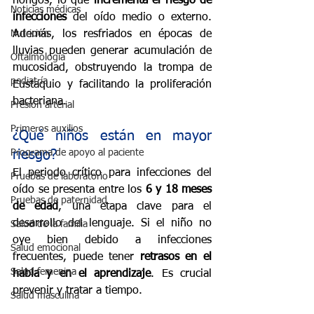
hongos, lo que 
incrementa el riesgo de 
Noticias médicas
infecciones
 del oído medio o externo. 
Nutrición
Además, los resfriados en épocas de 
lluvias pueden generar acumulación de 
Oftalmología
mucosidad, obstruyendo la trompa de 
pediatría
Eustaquio y facilitando la proliferación 
bacteriana.
Presión arterial
Primeros auxilios
¿Qué niños están en mayor 
Programa de apoyo al paciente
riesgo?
El periodo crítico para infecciones del 
Pruebas de laboratorio
oído se presenta entre los 
6 y 18 meses 
Pruebas de paternidad
de edad
, una etapa clave para el 
desarrollo del lenguaje. Si el niño no 
Salud de la familia
oye bien debido a infecciones 
Salud emocional
frecuentes, puede tener 
retrasos en el 
Salud femenina
habla y en el aprendizaje
. Es crucial 
prevenir y tratar a tiempo.
Salud masculina