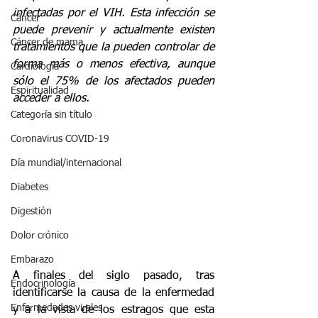
infectadas por el VIH. Esta infección se 
Cáncer
puede prevenir y actualmente existen 
Cáncer de mama
tratamientos que la pueden controlar de 
forma más o menos efectiva, aunque 
Cardiología
sólo el 75% de los afectados pueden 
Espiritualidad
acceder a ellos.
Categoría sin título
Coronavirus COVID-19
Día mundial/internacional
Diabetes
Digestión
Dolor crónico
Embarazo
A finales del siglo pasado, tras 
Endocrinología
identificarse la causa de la enfermedad 
Enfermedades virales
y a la vista de los estragos que esta 