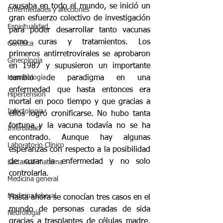
causaba en todo el mundo, se inició un 
Enfermedades y afecciones
gran esfuerzo colectivo de investigación 
Espiritualidad
para poder desarrollar tanto vacunas 
como curas y tratamientos. Los 
Genética
primeros antirretrovirales se aprobaron 
Ginecología
en 1987 y supusieron un importante 
cambio de paradigma en una 
Hematología
enfermedad que hasta entonces era 
Hipertensión
mortal en poco tiempo y que gracias a 
Infectologia
ellos logró cronificarse. No hubo tanta 
fortuna y la vacuna todavía no se ha 
Infertilidad
encontrado. Aunque hay algunas 
Laboratorio Clínico
esperanzas con respecto a la posibilidad 
de curar la enfermedad y no solo 
Lactancia materna
controlarla.
Medicina general
Medicina laboral
Hasta ahora se conocían tres casos en el 
mundo de personas curadas de sida 
Neurología
gracias a trasplantes de células madre, 