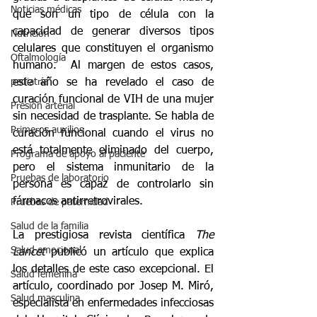
Noticias médicas
que son un tipo de célula con la 
capacidad de generar diversos tipos 
Nutrición
celulares que constituyen el organismo 
Oftalmología
humano.  Al margen de estos casos, 
este año se ha revelado el caso de 
pediatría
curación funcional de VIH de una mujer 
Presión arterial
sin necesidad de trasplante. Se habla de 
Primeros auxilios
curación funcional cuando el virus no 
está totalmente eliminado del cuerpo, 
Programa de apoyo al paciente
pero el sistema inmunitario de la 
Pruebas de laboratorio
persona es capaz de controlarlo sin 
fármacos antirretrovirales.
Pruebas de paternidad
Salud de la familia
La prestigiosa revista científica 
The 
Salud emocional
Lancet
 publicó un artículo que explica 
los detalles de este caso excepcional. El 
Salud femenina
artículo, coordinado por Josep M. Miró, 
Salud masculina
especialista en enfermedades infecciosas 