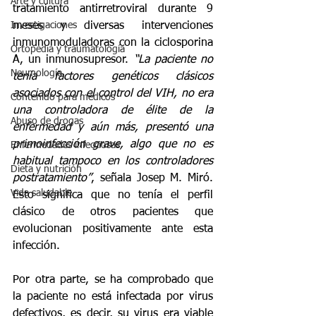
Arte y cultura
tratamiento antirretroviral durante 9 
meses y diversas intervenciones 
Investigaciones
inmunomoduladoras con la ciclosporina 
Ortopedia y traumatología
A, un inmunosupresor. 
“La paciente no 
Neumología
tenía factores genéticos clásicos 
asociados con el control del VIH, no era 
Contenido para médicos
una controladora de élite de la 
Abuso de drogas
enfermedad y aún más, presentó una 
primoinfección grave, algo que no es 
Enfermedades infecciosas
habitual tampoco en los controladores 
Dieta y nutrición
postratamiento”
, señala Josep M. Miró. 
Vida saludable
Esto significa que no tenía el perfil 
clásico de otros pacientes que 
evolucionan positivamente ante esta 
infección.
Por otra parte, se ha comprobado que 
la paciente no está infectada por virus 
defectivos, es decir, su virus era viable 