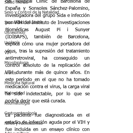
del Hospital Clínic de Barcelona de 
Salud mental
España y Sonsoles Sánchez-Palomino, 
Sexo y Control de la Natalidad
investigadora del grupo Sida e infección 
por VIH del Instituto de Investigaciones 
Sexualidad Saludable
Biomédicas August Pi i Sunyer 
Ultrasonido
(IDIBAPS), también de Barcelona, 
Urología
explica cómo una mujer portadora del 
virus, tras la supresión del tratamiento 
VIH
antirretroviral, ha conseguido un 
Microbiologia
control absoluto de la replicación del 
VIH durante más de quince años. En 
Artritis
este período en el que no ha tomado 
Medicina Natural
medicación contra el virus, la carga viral 
Maternidad
ha sido indetectable, por lo que se 
podría decir que está curada.
Reumatología
Gastroenterología
La paciente fue diagnosticada en el 
estadio de infección aguda por el VIH y 
Niños y Adolescentes
fue incluida en un ensayo clínico con 