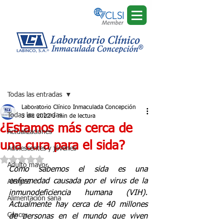
Regístrate
Entrada
Todas las entradas
Laboratorio Clínico Inmaculada Concepción
Todas las entradas
3 dic 2022
3 min de lectura
¿Estamos más cerca de
Actualizaciones
una cura para el sida?
Adolescentes y jóvenes
Obtuvo NaN de 5 estrellas.
Adulto mayor
Como sabemos el sida es una 
enfermedad causada por el virus de la 
Alergias
inmunodeficiencia humana (VIH). 
Alimentación sana
Actualmente hay cerca de 40 millones 
Cáncer
de personas en el mundo que viven 