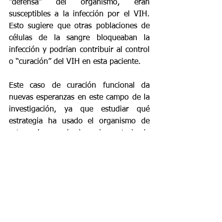
“defensa” del organismo, eran 
susceptibles a la infección por el VIH. 
Esto sugiere que otras poblaciones de 
células de la sangre bloqueaban la 
infección y podrían contribuir al control 
o “curación” del VIH en esta paciente.
Este caso de curación funcional da 
nuevas esperanzas en este campo de la 
investigación, ya que estudiar qué 
estrategia ha usado el organismo de 
esta mujer que ha logrado controlar la 
enfermedad abre la puerta al desarrollo 
de nuevas estrategias potenciales de 
tratamiento para aumentar la actividad 
de las células implicadas en la respuesta 
innata de la paciente frente al virus y, 
quizá, en algunos años encontrar 
mejores tratamientos que permitan 