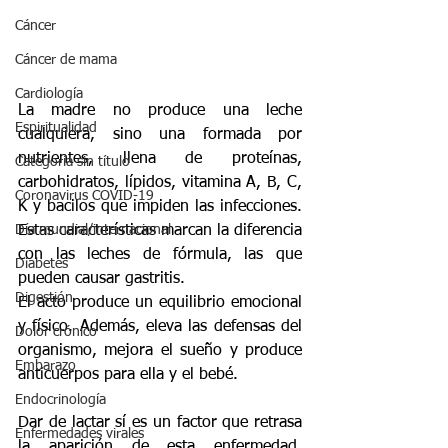
Cáncer
Cáncer de mama
Cardiología
La madre no produce una leche 
Espiritualidad
cualquiera, sino una formada por 
nutrientes, llena de proteínas, 
Categoría sin título
carbohidratos, lípidos, vitamina A, B, C, 
Coronavirus COVID-19
K y bacilos que impiden las infecciones. 
Día mundial/internacional
Estas características marcan la diferencia 
con las leches de fórmula, las que 
Diabetes
pueden causar gastritis.
Digestión
El acto produce un equilibrio emocional 
y físico. Además, eleva las defensas del 
Dolor crónico
organismo, mejora el sueño y produce 
Embarazo
anticuerpos para ella y el bebé.
Endocrinología
Dar de lactar sí es un factor que retrasa 
Enfermedades virales
la aparición de esta enfermedad. 