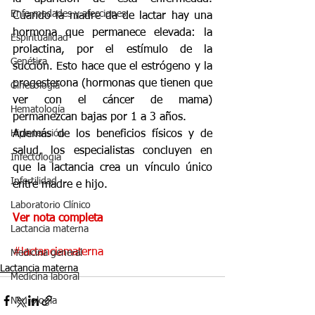
Enfermedades y afecciones
Cuando la madre da de lactar hay una 
hormona que permanece elevada: la 
Espiritualidad
prolactina, por el estímulo de la 
Genética
succión. Esto hace que el estrógeno y la 
progesterona (hormonas que tienen que 
Ginecología
ver con el cáncer de mama) 
Hematología
permanezcan bajas por 1 a 3 años. 
Hipertensión
Además de los beneficios físicos y de 
salud, los especialistas concluyen en 
Infectologia
que la lactancia crea un vínculo único 
Infertilidad
entre madre e hijo.
Laboratorio Clínico
Ver nota completa
Lactancia materna
#lactanciamaterna
Medicina general
Lactancia materna
Medicina laboral
Neurología