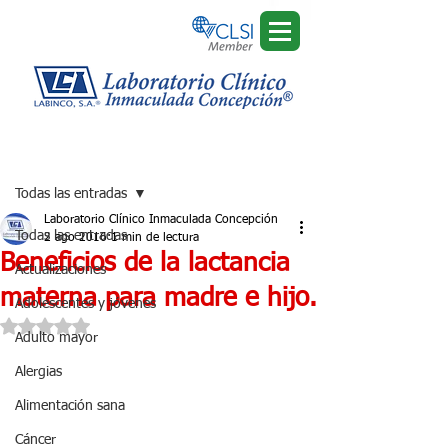
Regístrate
Entrada
Todas las entradas
Laboratorio Clínico Inmaculada Concepción
Todas las entradas
2 ago 2016
1 min de lectura
Beneficios de la lactancia
Actualizaciones
materna para madre e hijo.
Adolescentes y jóvenes
Obtuvo NaN de 5 estrellas.
Adulto mayor
Alergias
Alimentación sana
Cáncer