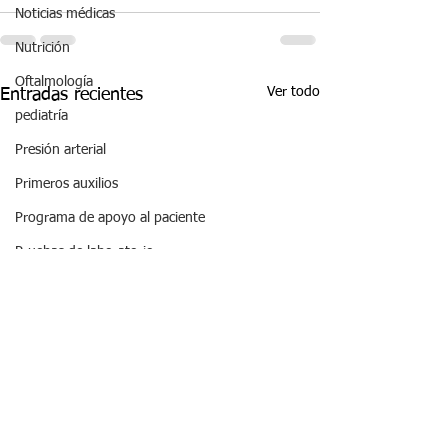
Noticias médicas
Nutrición
Oftalmología
Ver todo
Entradas recientes
pediatría
Presión arterial
Primeros auxilios
Programa de apoyo al paciente
Pruebas de laboratorio
Pruebas de paternidad
Salud de la familia
Salud emocional
Salud femenina
Salud masculina