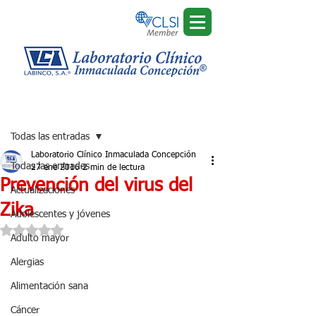
Regístrate
Entrada
Todas las entradas
Laboratorio Clínico Inmaculada Concepción
Todas las entradas
27 ene 2016
2 min de lectura
Prevención del virus del
Actualizaciones
Zika
Adolescentes y jóvenes
Obtuvo NaN de 5 estrellas.
Adulto mayor
Alergias
Alimentación sana
Cáncer