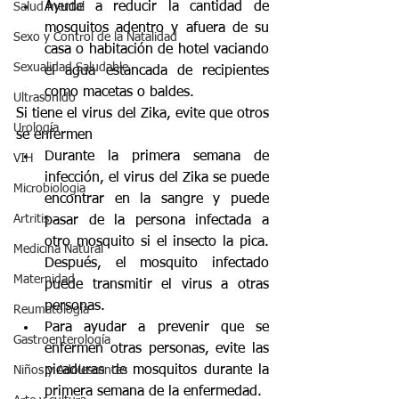
Ayude a reducir la cantidad de 
Salud mental
mosquitos adentro y afuera de su 
Sexo y Control de la Natalidad
casa o habitación de hotel vaciando 
Sexualidad Saludable
el agua estancada de recipientes 
como macetas o baldes.  
Ultrasonido
Si tiene el virus del Zika, evite que otros 
Urología
se enfermen  
Durante la primera semana de 
VIH
infección, el virus del Zika se puede 
Microbiologia
encontrar en la sangre y puede 
Artritis
pasar de la persona infectada a 
otro mosquito si el insecto la pica. 
Medicina Natural
Después, el mosquito infectado 
Maternidad
puede transmitir el virus a otras 
personas.  
Reumatología
Para ayudar a prevenir que se 
Gastroenterología
enfermen otras personas, evite las 
picaduras de mosquitos durante la 
Niños y Adolescentes
primera semana de la enfermedad.   