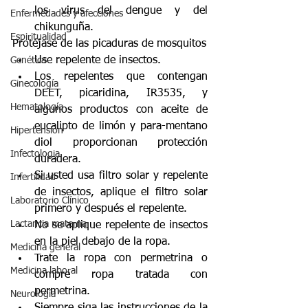
los virus del dengue y del 
Enfermedades y afecciones
chikunguña.  
Espiritualidad
Protéjase de las picaduras de mosquitos  
Use repelente de insectos.  
Genética
Los repelentes que contengan 
Ginecología
DEET, picaridina, IR3535, y 
Hematología
algunos productos con aceite de 
eucalipto de limón y para-mentano 
Hipertensión
diol proporcionan protección 
Infectologia
duradera.  
Si usted usa filtro solar y repelente 
Infertilidad
de insectos, aplique el filtro solar 
Laboratorio Clínico
primero y después el repelente.  
Lactancia materna
No se aplique repelente de insectos 
en la piel debajo de la ropa.  
Medicina general
Trate la ropa con permetrina o 
Medicina laboral
compre ropa tratada con 
permetrina.  
Neurología
Siempre siga las instrucciones de la 