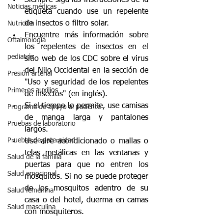
Noticias médicas
etiqueta cuando use un repelente 
de insectos o filtro solar.  
Nutrición
Encuentre más información sobre 
Oftalmología
los repelentes de insectos en el 
pediatría
sitio web de los CDC sobre el virus 
del Nilo Occidental en la sección de 
Presión arterial
"Uso y seguridad de los repelentes 
Primeros auxilios
de insectos" (en inglés).    
Si el tiempo lo permite, use camisas 
Programa de apoyo al paciente
de manga larga y pantalones 
Pruebas de laboratorio
largos.  
Pruebas de paternidad
Use aire acondicionado o mallas o 
telas metálicas en las ventanas y 
Salud de la familia
puertas para que no entren los 
Salud emocional
mosquitos. Si no se puede proteger 
de los mosquitos adentro de su 
Salud femenina
casa o del hotel, duerma en camas 
Salud masculina
con mosquiteros.  