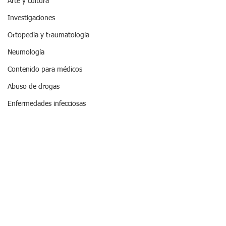
Arte y cultura
Investigaciones
Ortopedia y traumatología
Neumología
Contenido para médicos
Abuso de drogas
Enfermedades infecciosas
Dieta y nutrición
Vida saludable
Ver todo
Entradas recientes