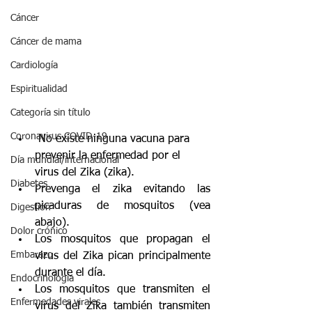
Cáncer
Cáncer de mama
Cardiología
Espiritualidad
Categoría sin título
Coronavirus COVID-19
 No existe ninguna vacuna para 
prevenir la enfermedad por el 
Día mundial/internacional
virus del Zika (zika).  
Diabetes
Prevenga el zika evitando las 
picaduras de mosquitos (vea 
Digestión
abajo).  
Dolor crónico
Los mosquitos que propagan el 
Embarazo
virus del Zika pican principalmente 
durante el día.  
Endocrinología
Los mosquitos que transmiten el 
Enfermedades virales
virus del Zika también transmiten 